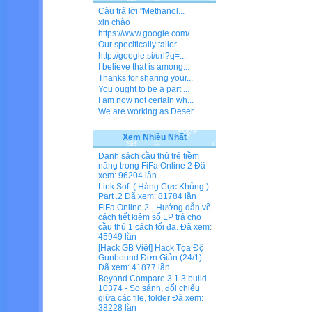
Câu trả lời "Methanol...
xin chào
https://www.google.com/...
Our specifically tailor...
http://google.si/url?q=...
I believe that is among...
Thanks for sharing your...
You ought to be a part ...
I am now not certain wh...
We are working as Deser...
Xem Nhiều Nhất
Danh sách cầu thủ trẻ tiềm
năng trong FiFa Online 2
Đã
xem: 96204 lần
Link Soft ( Hàng Cực Khủng )
Part .2
Đã xem: 81784 lần
FiFa Online 2 - Hướng dẫn về
cách tiết kiệm số LP trả cho
cầu thủ 1 cách tối đa.
Đã xem:
45949 lần
[Hack GB Việt] Hack Tọa Độ
Gunbound Đơn Giản (24/1)
Đã xem: 41877 lần
Beyond Compare 3.1.3 build
10374 - So sánh, đối chiếu
giữa các file, folder
Đã xem:
38228 lần