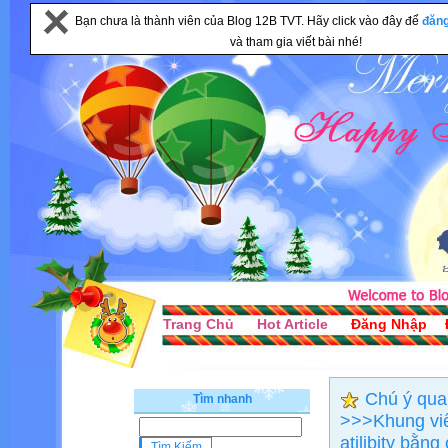
Bạn chưa là thành viên của Blog 12B TVT. Hãy click vào đây để
đăn
và tham gia viết bài nhé!
Trang Chủ
Hot Article
Đăng Nhập
Chú ý quan
Tìm nhanh
>>>Khung viết
atilibity bằn