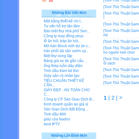
30
31
[Tool-Thủ Thuật Gam
[Tool-Thủ Thuật Gam
Những Bài Viết Mới
[Tool-Thủ Thuật Gam
ĩ
Mặt bằng thiết kế chi t...
[Tool-Thủ Thuật Gam
Tư vấn hỗ trợ tận tâm ...
[Tool-Thủ Thuật Gam
Bán biệt thự nhà phố Sen...
rld
Công ty may đồng phục
lễ ăn hỏi, tráp ăn hỏi...
[Tool-Thủ Thuật Gam
Mở bán Block mới dự án c...
[Tool-Thủ Thuật Gam
hân phối đá sân vườn uy...
ho ngưới mới chơi
Biệt thự song lập
[Tool-Thủ Thuật Gam
Bảng giá xe tải gắn cẩu...
ổi sách
ống thép luồn dây điện
[Tool-Thủ Thuật Gam
Tinh dầu tràm bé thơ
Giày sân cỏ nhân tạo
[Tool-Thủ Thuật Gam
TIÊU CHUẨN THIẾT KẾ
[Tool-Thủ Thuật Gam
CĂN...
GIÀY ĐẸP - AN TOÀN CHO
C...
1
|
2
|
>
Công ty CP Sàn Giao Dịch B...
Kinh doanh quần áo giá sỉ
Sàn Giao Dịch Bất Động ...
Tinh dầu IMA
giày của Nados
best IPTV
Những Lời Bình Mới