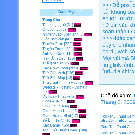
>>>Để post b
bài khung so
Danh Mục
editor. Trướ
Trang Chủ
hữ cái vào k
Tin công nghệ
[31]
Chuyện Lạ
[58]
soạn thảo FCK
Nghệ thuật - Điện ảnh
[3]
>>>Hoặc bạn 
Góc Thơ Văn
[663]
opy cho nhanh
Truyện Cười
[722]
Truyện Tranh
[284]
oard , web s
Ảnh Vui Cười
[119]
Một vài mã B
Hình Ảnh Đẹp
[105]
Thế giới Sao
[49]
[imglink hình
Kho DownLoad
[2854]
[url=địa chỉ 
Thế Giới Web
[136]
Thế Giới Blog
[42]
Thủ thuật IT - Tin Học
[18]
Website - Hosting - Domain
[23]
Chế độ xem:
Đồ họa - Thiết kế
[2]
Tháng 8, 2009
Code ASP
[51]
Code PHP
[404]
Code Music Html
[47]
Code Home Html
[47]
[Tool-Thủ Thuật Gam
Bổ Ích-Thú Vị
[46]
DEL,Căn PER,chatha
Kho Game
[465]
[Tool-Thủ Thuật Gam
Tool-Thủ Thuật Game
[104]
[Tool-Thủ Thuật Gam