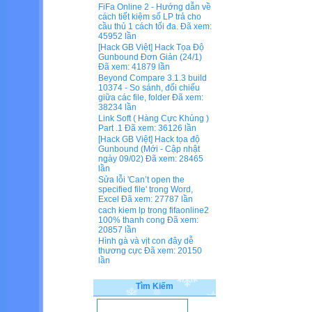
FiFa Online 2 - Hướng dẫn về
cách tiết kiệm số LP trả cho
cầu thủ 1 cách tối đa.
Đã xem:
45952 lần
[Hack GB Việt] Hack Tọa Độ
Gunbound Đơn Giản (24/1)
Đã xem: 41879 lần
Beyond Compare 3.1.3 build
10374 - So sánh, đối chiếu
giữa các file, folder
Đã xem:
38234 lần
Link Soft ( Hàng Cực Khủng )
Part .1
Đã xem: 36126 lần
[Hack GB Việt] Hack tọa độ
Gunbound (Mới - Cập nhật
ngày 09/02)
Đã xem: 28465
lần
Sửa lỗi 'Can’t open the
specified file' trong Word,
Excel
Đã xem: 27787 lần
cach kiem lp trong fifaonline2
100% thanh cong
Đã xem:
20857 lần
Hình gà và vịt con đây dễ
thương cực
Đã xem: 20150
lần
Tìm Kiếm