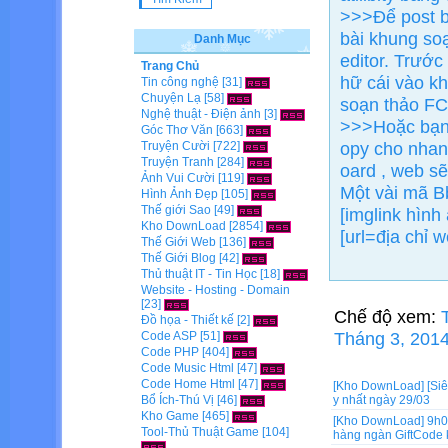
>>>Để post b
bài khung so
Danh Mục
editor. Trướ
Trang Chủ
hữ cái vào k
Tin công nghệ
[31]
Chuyện Lạ
[58]
soạn thảo FCK
Nghệ thuật - Điện ảnh
[3]
>>>Hoặc bạn 
Góc Thơ Văn
[663]
opy cho nhanh
Truyện Cười
[722]
Truyện Tranh
[284]
oard , web s
Ảnh Vui Cười
[119]
Một vài mã B
Hình Ảnh Đẹp
[105]
Thế giới Sao
[49]
[imglink hình
Kho DownLoad
[2854]
[url=địa chỉ 
Thế Giới Web
[136]
Thế Giới Blog
[42]
Thủ thuật IT - Tin Học
[18]
Website - Hosting - Domain
[23]
Chế độ xem:
Đồ họa - Thiết kế
[2]
Tháng 3, 2014
Code ASP
[51]
Code PHP
[404]
Code Music Html
[47]
Code Home Html
[47]
[Kho DownLoad]
[Si
Bổ Ích-Thú Vị
[46]
y nhất ngày 29/03
Kho Game
[465]
[Kho DownLoad]
9h0
Tool-Thủ Thuật Game
[104]
hàng ngàn GiftCode