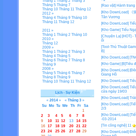
Tháng 1
Tháng 2
Tháng 3
Tháng 5
Tháng 7
[Rao vặt]
Hành trang
Tháng 10
Tháng 11
Tháng 12
[Kho DownLoad]
《笑傲
2012 »
Tân Vương
Tháng 4
Tháng 9
Tháng 10
Tháng 11
Tháng 12
[Kho DownLoad]
Tiế
[Kho Game]
Tiếu Ngạ
2011 »
Tháng 1
Tháng 2
Tháng 10
[Chuyện Lạ]
[HOT] - 
2010 »
ổi
Tháng 12
[Tool-Thủ Thuật Gam
2009 »
B]
Tháng 1
Tháng 2
Tháng 3
Tháng 4
Tháng 5
[Kho DownLoad]
[TN
Tháng 6
Tháng 7
Tháng 8
[Kho Game]
[B]Tiêu 
Tháng 9
2008 »
[Kho DownLoad]
[Đê
Tháng 5
Tháng 6
Tháng 7
Giang Hồ
Tháng 8
Tháng 9
[Kho DownLoad]
Tiê
Tháng 10
Tháng 11
Tháng 12
[Kho DownLoad]
Tiế
cửa ngày 19/03
Lịch - Sự Kiện
[Kho DownLoad]
Trả
«
2014
»
«
Tháng 3
»
[Kho DownLoad]
[Ti
Su
Mo
Tu
We
Th
Fr
Sa
2/3
1
[Kho DownLoad]
[Ti
2
3
4
5
6
7
8
-03-2014
9
10
11
12
13
14
15
[Tin công nghệ]
11
16
17
18
19
20
21
22
23
24
25
26
27
28
29
[Kho DownLoad]
Điể