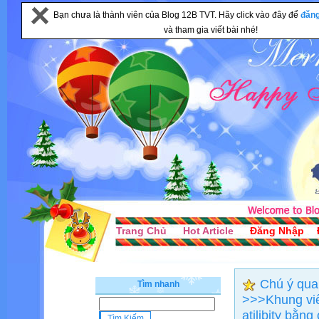
Bạn chưa là thành viên của Blog 12B TVT. Hãy click vào đây để
đăn
và tham gia viết bài nhé!
Trang Chủ
Hot Article
Đăng Nhập
Chú ý quan
Tìm nhanh
>>>Khung viết
atilibity bằn