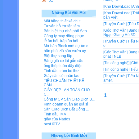
Giang Hồ
30
31
[Kho DownLoad]
Anh
Những Bài Viết Mới
[Kho DownLoad]
Trả
bản Việt
Mặt bằng thiết kế chi t...
[Truyện Cười]
[Tiêu 
Tư vấn hỗ trợ tận tâm ...
[Góc Thơ Văn]
Bang h
Bán biệt thự nhà phố Sen...
Ngạo Giang Hồ 3D
Công ty may đồng phục
lễ ăn hỏi, tráp ăn hỏi...
[Truyện Cười]
Tiếu N
o
Mở bán Block mới dự án c...
hân phối đá sân vườn uy...
[Góc Thơ Văn]
Bang 
Biệt thự song lập
phát TNLB
Bảng giá xe tải gắn cẩu...
[Tin công nghệ]
[Giớ
ống thép luồn dây điện
[Tin công nghệ]
Tiếu
Tinh dầu tràm bé thơ
Giày sân cỏ nhân tạo
[Truyện Cười]
Tiếu N
amer.
TIÊU CHUẨN THIẾT KẾ
CĂN...
GIÀY ĐẸP - AN TOÀN CHO
1
C...
Công ty CP Sàn Giao Dịch B...
Kinh doanh quần áo giá sỉ
Sàn Giao Dịch Bất Động ...
Tinh dầu IMA
giày của Nados
best IPTV
Những Lời Bình Mới