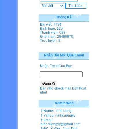
Thống Kê
Bài viết: 7734
Bình luận: 125
Thành viên: 683
Ghé thăm: 26499970
Trực tuyến: 2
Nhận Bài Mới Qua Email
Nhập Emai Của Bạn:
Bạn nhớ check mail kích hoạt
nhé!
Admin Web
† Name: ninhcuong
† Yahoo: ninhcuongyy
† Email:
ninhcuongyy@gmail.com
† ĐC: Ý Yên - Nam Dinh