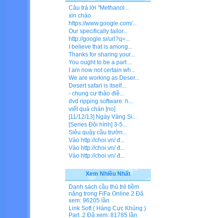
Câu trả lời "Methanol...
xin chào
https://www.google.com/...
Our specifically tailor...
http://google.si/url?q=...
I believe that is among...
Thanks for sharing your...
You ought to be a part ...
I am now not certain wh...
We are working as Deser...
Desert safari is itself...
- chung cư thảo điề...
dvd ripping software: h...
viết quá chán [no]
[11/12/13] Ngày Vàng Si...
[Series Đội hình] 3-5...
Siêu quậy cầu trườn...
Vào http://choi.vn/ đ...
Vào http://choi.vn/ đ...
Vào http://choi.vn/ đ...
Xem Nhiều Nhất
Danh sách cầu thủ trẻ tiềm
năng trong FiFa Online 2
Đã
xem: 96205 lần
Link Soft ( Hàng Cực Khủng )
Part .2
Đã xem: 81785 lần