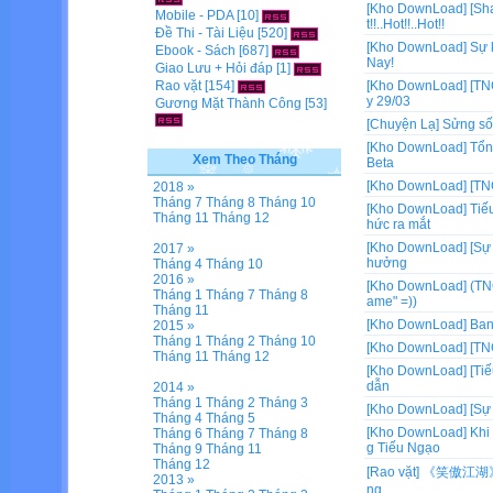
[Kho DownLoad]
[Sh
Mobile - PDA
[10]
t!!..Hot!!..Hot!!
Đề Thi - Tài Liệu
[520]
[Kho DownLoad]
Sự 
Ebook - Sách
[687]
Nay!
Giao Lưu + Hỏi đáp
[1]
Rao vặt
[154]
[Kho DownLoad]
[TN
y 29/03
Gương Mặt Thành Công
[53]
[Chuyện Lạ]
Sửng số
[Kho DownLoad]
Tổn
Xem Theo Tháng
Beta
[Kho DownLoad]
[TN
2018 »
Tháng 7
Tháng 8
Tháng 10
[Kho DownLoad]
Tiế
Tháng 11
Tháng 12
hức ra mắt
[Kho DownLoad]
[Sự
2017 »
hưởng
Tháng 4
Tháng 10
2016 »
[Kho DownLoad]
(TN
Tháng 1
Tháng 7
Tháng 8
ame" =))
Tháng 11
[Kho DownLoad]
Ban
2015 »
Tháng 1
Tháng 2
Tháng 10
[Kho DownLoad]
[TN
Tháng 11
Tháng 12
[Kho DownLoad]
[Ti
dẫn
2014 »
Tháng 1
Tháng 2
Tháng 3
[Kho DownLoad]
[Sự
Tháng 4
Tháng 5
[Kho DownLoad]
Khi
Tháng 6
Tháng 7
Tháng 8
g Tiếu Ngạo
Tháng 9
Tháng 11
Tháng 12
[Rao vặt]
《笑傲江湖》Tiế
2013 »
ng