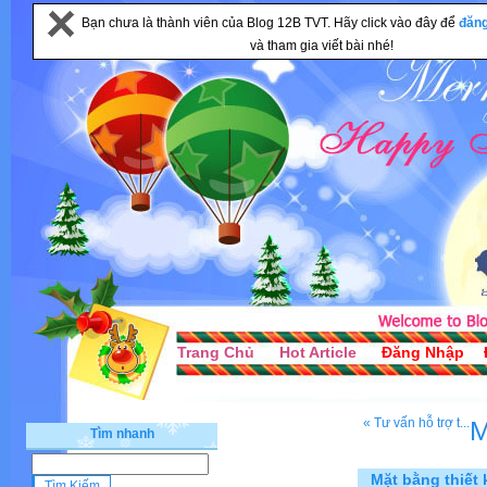
Bạn chưa là thành viên của Blog 12B TVT. Hãy click vào đây để
đăn
và tham gia viết bài nhé!
Trang Chủ
Hot Article
Đăng Nhập
« Tư vấn hỗ trợ t...
M
Tìm nhanh
Mặt bằng thiết 