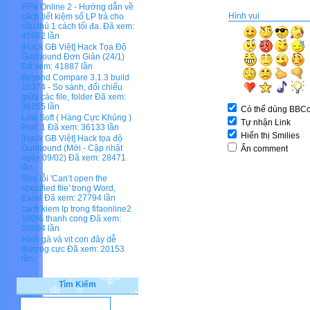
FiFa Online 2 - Hướng dẫn về
Hình vui
cách tiết kiệm số LP trả cho
cầu thủ 1 cách tối đa.
Đã xem:
45962 lần
[Hack GB Việt] Hack Tọa Độ
Gunbound Đơn Giản (24/1)
Đã xem: 41887 lần
Beyond Compare 3.1.3 build
10374 - So sánh, đối chiếu
giữa các file, folder
Đã xem:
38255 lần
Có thể dùng BBC
Link Soft ( Hàng Cực Khủng )
Tự nhận Link
Part .1
Đã xem: 36133 lần
Hiển thị Smilies
[Hack GB Việt] Hack tọa độ
Gunbound (Mới - Cập nhật
Ẩn comment
ngày 09/02)
Đã xem: 28471
lần
Sửa lỗi 'Can’t open the
specified file' trong Word,
Excel
Đã xem: 27794 lần
cach kiem lp trong fifaonline2
100% thanh cong
Đã xem:
20864 lần
Hình gà và vịt con đây dễ
thương cực
Đã xem: 20153
lần
Tìm Kiếm