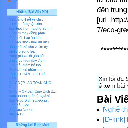
30
31
đến trung 
Những Bài Viết Mới
[url=http
Mặt bằng thiết kế chi t...
Tư vấn hỗ trợ tận tâm ...
7/eco-gree
Bán biệt thự nhà phố Sen...
Công ty may đồng phục
lễ ăn hỏi, tráp ăn hỏi...
Mở bán Block mới dự án c...
hân phối đá sân vườn uy...
*********
Biệt thự song lập
Bảng giá xe tải gắn cẩu...
ống thép luồn dây điện
Tinh dầu tràm bé thơ
Giày sân cỏ nhân tạo
TIÊU CHUẨN THIẾT KẾ
CĂN...
GIÀY ĐẸP - AN TOÀN CHO
C...
Công ty CP Sàn Giao Dịch B...
Kinh doanh quần áo giá sỉ
Bài Vi
Sàn Giao Dịch Bất Động ...
Tinh dầu IMA
Nghệ th
giày của Nados
best IPTV
[D-link]
Những Lời Bình Mới