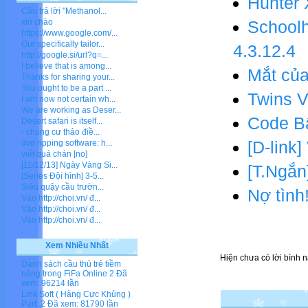
Hunter 
Câu trả lời "Methanol...
xin chào
Schoolh
https://www.google.com/...
Our specifically tailor...
4.3.12.4
http://google.si/url?q=...
I believe that is among...
Mắt củ
Thanks for sharing your...
You ought to be a part ...
Twins V
I am now not certain wh...
We are working as Deser...
Code B
Desert safari is itself...
- chung cư thảo điề...
[D-link]
dvd ripping software: h...
viết quá chán [no]
[11/12/13] Ngày Vàng Si...
[T.Ngắ
[Series Đội hình] 3-5...
Siêu quậy cầu trườn...
Nợ tình
Vào http://choi.vn/ đ...
Vào http://choi.vn/ đ...
Vào http://choi.vn/ đ...
Xem Nhiều Nhất
Hiện chưa có lời bình n
Danh sách cầu thủ trẻ tiềm
năng trong FiFa Online 2
Đã
xem: 96214 lần
Link Soft ( Hàng Cực Khủng )
Part .2
Đã xem: 81790 lần