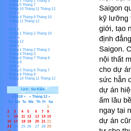
Tháng 1
Tháng 2
Tháng 3
Tháng 5
Tháng 7
Saigon qu
Tháng 10
Tháng 11
Tháng 12
2012 »
kỹ lưỡng 
Tháng 4
Tháng 9
Tháng 10
Tháng 11
Tháng 12
giới, tạo
2011 »
Tháng 1
Tháng 2
Tháng 10
định đẳn
2010 »
Tháng 12
2009 »
Saigon. Cụ
Tháng 1
Tháng 2
Tháng 3
Tháng 4
Tháng 5
nội thất 
Tháng 6
Tháng 7
Tháng 8
Tháng 9
2008 »
cho dự á
Tháng 5
Tháng 6
Tháng 7
Tháng 8
Tháng 9
sức hẫn d
Tháng 10
Tháng 11
Tháng 12
dự án hiệ
Lịch - Sự Kiện
«
2018
»
«
Tháng 12
»
ấm lâu b
Su
Mo
Tu
We
Th
Fr
Sa
1
ngay tại 
2
3
4
5
6
7
8
9
10
11
12
13
14
15
dự án cũ
16
17
18
19
20
21
22
23
24
25
26
27
28
29
tư cho thu