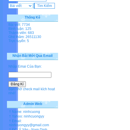
Thống Kê
Bài viết: 7734
Bình luận: 125
Thành viên: 683
Ghé thăm: 26511130
Trực tuyến: 5
Nhận Bài Mới Qua Email
Nhập Emai Của Bạn:
Bạn nhớ check mail kích hoạt
nhé!
Admin Web
† Name: ninhcuong
† Yahoo: ninhcuongyy
† Email:
ninhcuongyy@gmail.com
† ĐC: Ý Yên - Nam Dinh