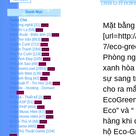
[ 2018-12-23 19:28:0
Danh Mục
Trang Chủ
Mặt bằng t
Tin công nghệ
[31]
Chuyện Lạ
[58]
[url=http
Nghệ thuật - Điện ảnh
[3]
Góc Thơ Văn
[663]
Truyện Cười
[722]
7/eco-gre
Truyện Tranh
[284]
Ảnh Vui Cười
[119]
Phòng ng
Hình Ảnh Đẹp
[105]
Thế giới Sao
[49]
xanh hòa
Kho DownLoad
[2854]
Thế Giới Web
[136]
sự sang t
Thế Giới Blog
[42]
Thủ thuật IT - Tin Học
[18]
cho ra mắ
Website - Hosting - Domain
[23]
Đồ họa - Thiết kế
[2]
EcoGreen 
Code ASP
[51]
Code PHP
[404]
Eco” và “
Code Music Html
[47]
Code Home Html
[47]
hàng khi 
Bổ Ích-Thú Vị
[46]
Kho Game
[465]
hộ Eco-G
Tool-Thủ Thuật Game
[104]