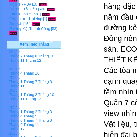
hàng đặc 
Mobile - PDA
[10]
Đề Thi - Tài Liệu
[520]
Ebook - Sách
[687]
nằm đầu c
Giao Lưu + Hỏi đáp
[1]
Rao vặt
[154]
đường kết
Gương Mặt Thành Công
[53]
Đông nên 
Xem Theo Tháng
sản. EC
2018 »
Tháng 7
Tháng 8
Tháng 10
THIẾT K
Tháng 11
Tháng 12
Các tòa n
2017 »
Tháng 4
Tháng 10
2016 »
cạnh quay
Tháng 1
Tháng 7
Tháng 8
Tháng 11
tầm nhìn 
2015 »
Tháng 1
Tháng 2
Tháng 10
Tháng 11
Tháng 12
Quận 7 c
2014 »
view nhìn
Tháng 1
Tháng 2
Tháng 3
Tháng 4
Tháng 5
Tháng 6
Tháng 7
Tháng 8
Vật liệu, 
Tháng 9
Tháng 11
Tháng 12
hiện đại 
2013 »