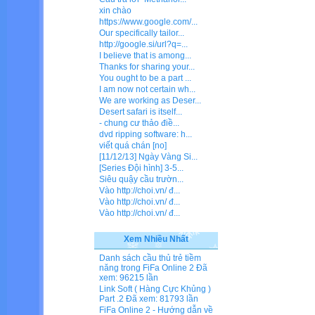
xin chào
https://www.google.com/...
Our specifically tailor...
http://google.si/url?q=...
I believe that is among...
Thanks for sharing your...
You ought to be a part ...
I am now not certain wh...
We are working as Deser...
Desert safari is itself...
- chung cư thảo điề...
dvd ripping software: h...
viết quá chán [no]
[11/12/13] Ngày Vàng Si...
[Series Đội hình] 3-5...
Siêu quậy cầu trườn...
Vào http://choi.vn/ đ...
Vào http://choi.vn/ đ...
Vào http://choi.vn/ đ...
Xem Nhiều Nhất
Danh sách cầu thủ trẻ tiềm
năng trong FiFa Online 2
Đã
xem: 96215 lần
Link Soft ( Hàng Cực Khủng )
Part .2
Đã xem: 81793 lần
FiFa Online 2 - Hướng dẫn về