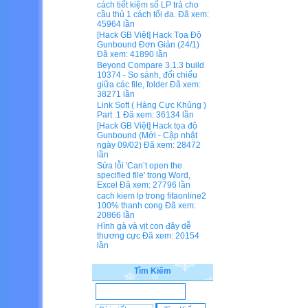
cách tiết kiệm số LP trả cho
cầu thủ 1 cách tối đa.
Đã xem:
45964 lần
[Hack GB Việt] Hack Tọa Độ
Gunbound Đơn Giản (24/1)
Đã xem: 41890 lần
Beyond Compare 3.1.3 build
10374 - So sánh, đối chiếu
giữa các file, folder
Đã xem:
38271 lần
Link Soft ( Hàng Cực Khủng )
Part .1
Đã xem: 36134 lần
[Hack GB Việt] Hack tọa độ
Gunbound (Mới - Cập nhật
ngày 09/02)
Đã xem: 28472
lần
Sửa lỗi 'Can’t open the
specified file' trong Word,
Excel
Đã xem: 27796 lần
cach kiem lp trong fifaonline2
100% thanh cong
Đã xem:
20866 lần
Hình gà và vịt con đây dễ
thương cực
Đã xem: 20154
lần
Tìm Kiếm