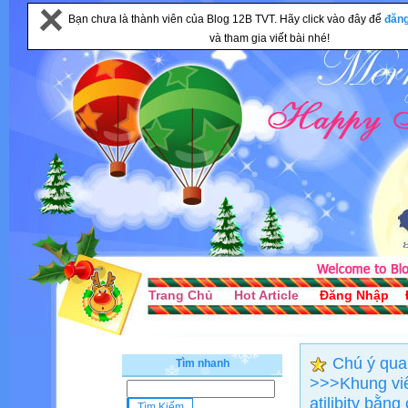
Bạn chưa là thành viên của Blog 12B TVT. Hãy click vào đây để
đăn
và tham gia viết bài nhé!
Trang Chủ
Hot Article
Đăng Nhập
Chú ý quan
Tìm nhanh
>>>Khung viết
atilibity bằn