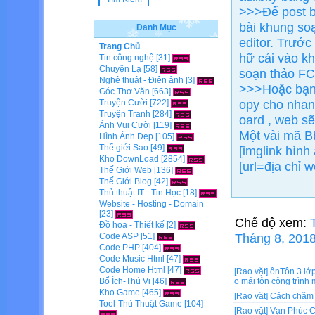
>>>Để post b
bài khung so
Danh Mục
editor. Trướ
Trang Chủ
hữ cái vào k
Tin công nghệ
[31]
Chuyện Lạ
[58]
soạn thảo FCK
Nghệ thuật - Điện ảnh
[3]
>>>Hoặc bạn 
Góc Thơ Văn
[663]
opy cho nhanh
Truyện Cười
[722]
Truyện Tranh
[284]
oard , web s
Ảnh Vui Cười
[119]
Một vài mã B
Hình Ảnh Đẹp
[105]
Thế giới Sao
[49]
[imglink hình
Kho DownLoad
[2854]
[url=địa chỉ 
Thế Giới Web
[136]
Thế Giới Blog
[42]
Thủ thuật IT - Tin Học
[18]
Website - Hosting - Domain
[23]
Chế độ xem:
Đồ họa - Thiết kế
[2]
Tháng 8, 2018
Code ASP
[51]
Code PHP
[404]
Code Music Html
[47]
Code Home Html
[47]
[Rao vặt]
ônTôn 3 lớ
Bổ Ích-Thú Vị
[46]
o mái tôn công trình
Kho Game
[465]
[Rao vặt]
Cách chăm 
Tool-Thủ Thuật Game
[104]
[Rao vặt]
Vạn Phúc Ci