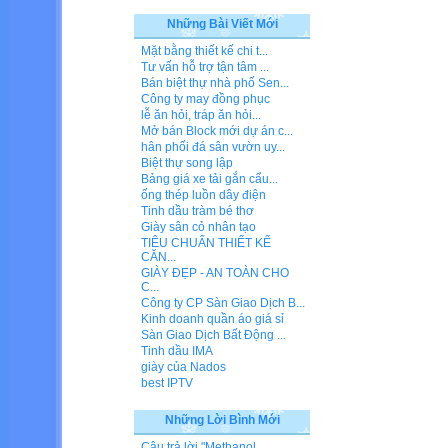
Những Bài Viết Mới
Mặt bằng thiết kế chi t...
Tư vấn hỗ trợ tận tâm ...
Bán biệt thự nhà phố Sen...
Công ty may đồng phục
lễ ăn hỏi, tráp ăn hỏi...
Mở bán Block mới dự án c...
hân phối đá sân vườn uy...
Biệt thự song lập
Bảng giá xe tải gắn cẩu...
ống thép luồn dây điện
Tinh dầu tràm bé thơ
Giày sân cỏ nhân tạo
TIÊU CHUẨN THIẾT KẾ
CĂN...
GIÀY ĐẸP - AN TOÀN CHO
C...
Công ty CP Sàn Giao Dịch B...
Kinh doanh quần áo giá sỉ
Sàn Giao Dịch Bất Động ...
Tinh dầu IMA
giày của Nados
best IPTV
Những Lời Bình Mới
Câu trả lời "Methanol...