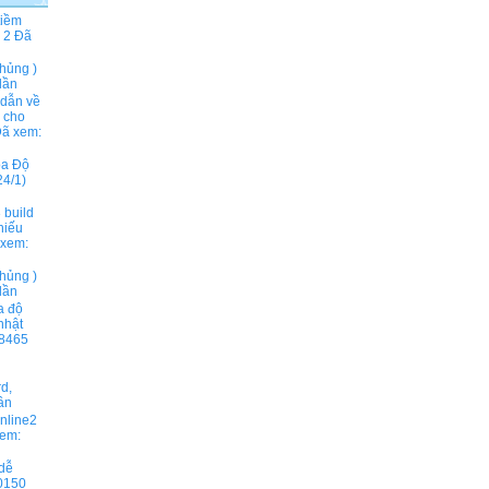
tiềm
 2
Đã
hủng )
lần
 dẫn về
ả cho
ã xem:
ọa Độ
4/1)
 build
hiếu
xem:
hủng )
lần
a độ
nhật
8465
rd,
ần
online2
em:
 dễ
0150