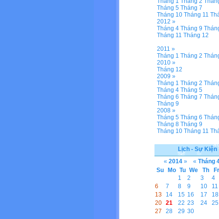
Tháng 1
Tháng 2
Thán
Tháng 5
Tháng 7
Tháng 10
Tháng 11
Th
2012 »
Tháng 4
Tháng 9
Thán
Tháng 11
Tháng 12
2011 »
Tháng 1
Tháng 2
Thán
2010 »
Tháng 12
2009 »
Tháng 1
Tháng 2
Thán
Tháng 4
Tháng 5
Tháng 6
Tháng 7
Thán
Tháng 9
2008 »
Tháng 5
Tháng 6
Thán
Tháng 8
Tháng 9
Tháng 10
Tháng 11
Th
Lịch - Sự Kiện
«
2014
»
«
Tháng 
Su
Mo
Tu
We
Th
F
1
2
3
4
6
7
8
9
10
11
13
14
15
16
17
18
20
21
22
23
24
25
27
28
29
30