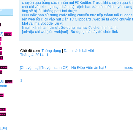
chuyển qua bằng cách nhấn nút FCKeditor. Trước khi chuyển qua kh
chữ cái vào khung soạn thảo mặc định ban đầu rồi mới chuyển sang
ông sẽ bị lỗi, không post bài được.
>>>Hoặc bạn sử dụng chức năng chuyển trực tiếp thành mã BBcode 
rên web rồi click vào nút Dán Từ Clipboard , web sẽ tự động chuyể
Một vài mã Bbcode lưu ý:
[imglink hình ảnh[/img] : Sử dụng mã này để chèn hình ảnh.
[url=địa chỉ web]tên web[/url] : Sử dụng mã này để chèn link
[3]
Chế độ xem:
Thông dụng
|
Danh sách bài viết
Tháng 4, 2014 |
1
[Chuyện Lạ]
[Truyện tranh CF] - Nữ Điệp Viên ăn hại !
meoc
1
18]
omain
104]