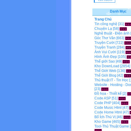
Danh Mục
Trang Chủ
Tin công nghệ
[31]
Chuyện Lạ
[58]
Nghệ thuật - Điện ảnh
Góc Thơ Văn
[663]
Truyện Cười
[722]
Truyện Tranh
[284]
Ảnh Vui Cười
[119]
Hình Ảnh Đẹp
[105]
Thế giới Sao
[49]
Kho DownLoad
[2854]
Thế Giới Web
[136]
Thế Giới Blog
[42]
Thủ thuật IT - Tin Học
[
Website - Hosting - D
[23]
Đồ họa - Thiết kế
[2]
Code ASP
[51]
Code PHP
[404]
Code Music Html
[47]
Code Home Html
[47]
Bổ Ích-Thú Vị
[46]
Kho Game
[465]
Tool-Thủ Thuật Game
[