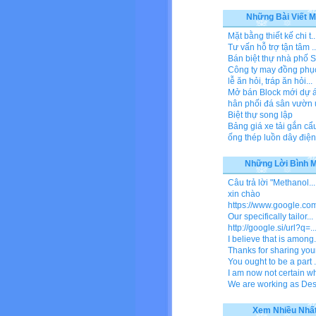
Những Bài Viết M
Mặt bằng thiết kế chi t..
Tư vấn hỗ trợ tận tâm ..
Bán biệt thự nhà phố S
Công ty may đồng phụ
lễ ăn hỏi, tráp ăn hỏi...
Mở bán Block mới dự án
hân phối đá sân vườn u
Biệt thự song lập
Bảng giá xe tải gắn cẩu
ống thép luồn dây điện
Những Lời Bình 
Câu trả lời "Methanol...
xin chào
https://www.google.com/
Our specifically tailor...
http://google.si/url?q=..
I believe that is among.
Thanks for sharing your
You ought to be a part .
I am now not certain wh
We are working as Dese
Xem Nhiều Nhấ