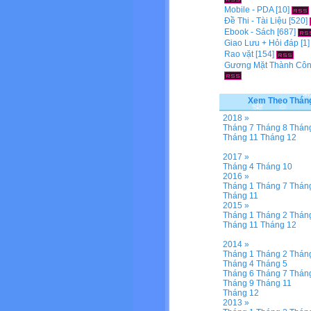
Mobile - PDA
[10]
Đề Thi - Tài Liệu
[520]
Ebook - Sách
[687]
Giao Lưu + Hỏi đáp
[1
Rao vặt
[154]
Gương Mặt Thành Cô
Xem Theo Thán
2018 »
Tháng 7
Tháng 8
Thán
Tháng 11
Tháng 12
2017 »
Tháng 4
Tháng 10
2016 »
Tháng 1
Tháng 7
Thán
Tháng 11
2015 »
Tháng 1
Tháng 2
Thán
Tháng 11
Tháng 12
2014 »
Tháng 1
Tháng 2
Thán
Tháng 4
Tháng 5
Tháng 6
Tháng 7
Thán
Tháng 9
Tháng 11
Tháng 12
2013 »