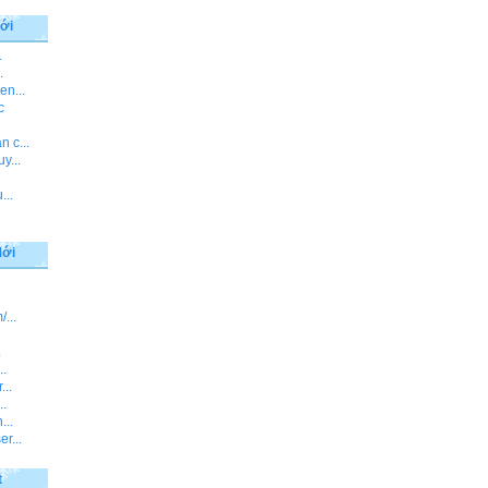
ới
.
.
en...
c
 c...
y...
...
Mới
...
.
..
...
..
...
r...
t