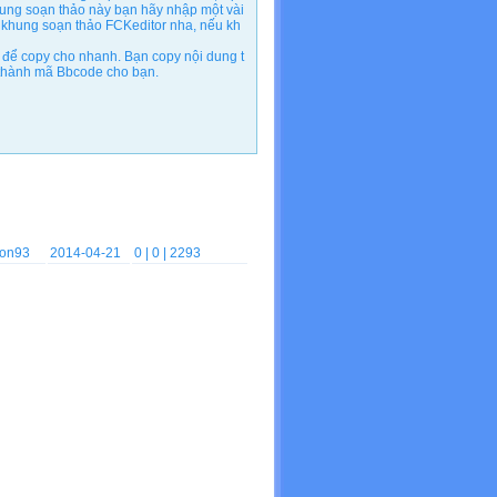
ung soạn thảo này bạn hãy nhập một vài
 khung soạn thảo FCKeditor nha, nếu kh
để copy cho nhanh. Bạn copy nội dung t
n thành mã Bbcode cho bạn.
on93
2014-04-21
0
| 0 | 2293