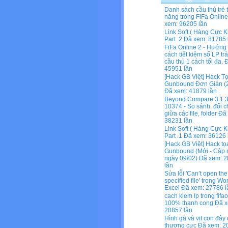
Danh sách cầu thủ trẻ 
năng trong FiFa Online
xem: 96205 lần
Link Soft ( Hàng Cực K
Part .2
Đã xem: 81785 
FiFa Online 2 - Hướng
cách tiết kiệm số LP tr
cầu thủ 1 cách tối đa.
Đ
45951 lần
[Hack GB Việt] Hack T
Gunbound Đơn Giản (2
Đã xem: 41879 lần
Beyond Compare 3.1.3
10374 - So sánh, đối c
giữa các file, folder
Đã 
38231 lần
Link Soft ( Hàng Cực K
Part .1
Đã xem: 36126 
[Hack GB Việt] Hack tọ
Gunbound (Mới - Cập 
ngày 09/02)
Đã xem: 2
lần
Sửa lỗi 'Can’t open the
specified file' trong Wo
Excel
Đã xem: 27786 l
cach kiem lp trong fifa
100% thanh cong
Đã x
20857 lần
Hình gà và vịt con đây
thương cực
Đã xem: 2