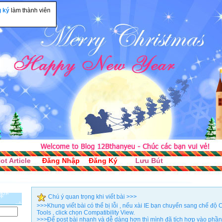
g ký
làm thành viên
ot Article
Đăng Nhập
Đăng Ký
Lưu Bút
Chú ý quan trọng khi viết bài >>>
>>>Khung viết bài có thể bị lỗi , nếu xài IE bạn chuyển sang chế đ
Tools , click chọn Compatibility View.
>>>Để post bài nhanh và dễ dàng hơn thì mình đã tích hợp vào phần 