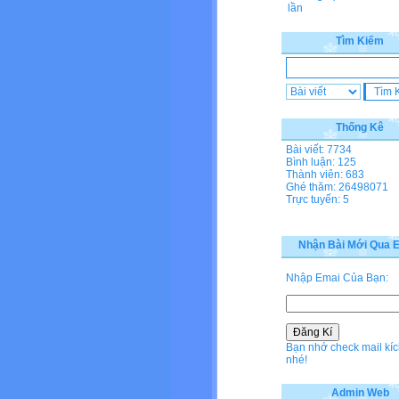
lần
Tìm Kiếm
Thống Kê
Bài viết: 7734
Bình luận: 125
Thành viên: 683
Ghé thăm: 26498071
Trực tuyến: 5
Nhận Bài Mới Qua E
Nhập Emai Của Bạn:
Bạn nhớ check mail kíc
nhé!
Admin Web