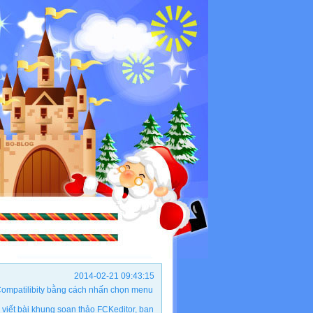
2014-02-21 09:43:15
ộ Compatilibity bằng cách nhấn chọn menu
viết bài khung soạn thảo FCKeditor, bạn