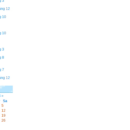
g 3
áng 12
g 10
g 10
g 3
g 8
g 7
áng 12
4
»
r
Sa
5
12
19
26