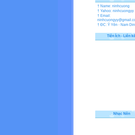
† Name: ninhcuong
† Yahoo: ninhcuongyy
† Email:
ninhcuongyy@gmail.c
† ĐC: Ý Yên - Nam Di
Tiện Ích - Liên k
Nhạc Nền