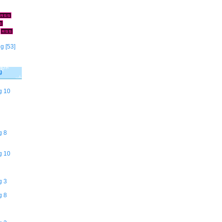
]
ng
[53]
g
g 10
g 8
g 10
g 3
g 8