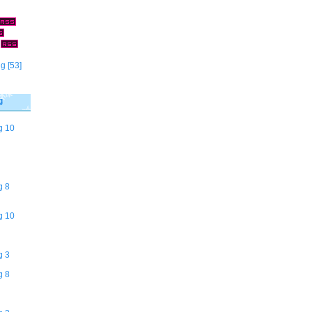
]
ng
[53]
g
g 10
g 8
g 10
g 3
g 8