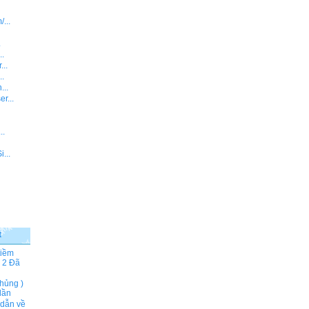
...
.
..
...
..
...
r...
..
...
t
tiềm
 2
Đã
hủng )
lần
 dẫn về