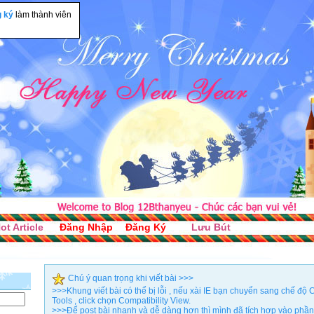
g ký
làm thành viên
ot Article
Đăng Nhập
Đăng Ký
Lưu Bút
Chú ý quan trọng khi viết bài >>>
>>>Khung viết bài có thể bị lỗi , nếu xài IE bạn chuyển sang chế đ
Tools , click chọn Compatibility View.
>>>Để post bài nhanh và dễ dàng hơn thì mình đã tích hợp vào phần 