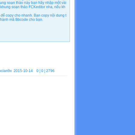
ung soạn thảo này bạn hãy nhập một vài
 khung soạn thảo FCKeditor nha, nếu kh
để copy cho nhanh. Bạn copy nội dung t
n thành mã Bbcode cho bạn.
clan9x
2015-10-14
0
| 0 | 2796