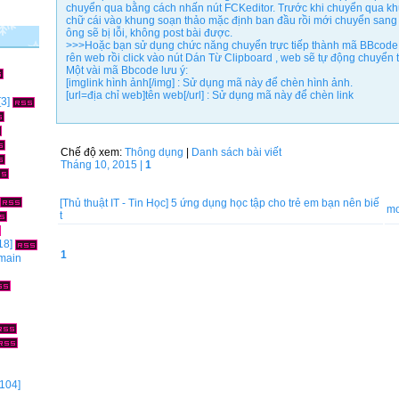
chuyển qua bằng cách nhấn nút FCKeditor. Trước khi chuyển qua kh
chữ cái vào khung soạn thảo mặc định ban đầu rồi mới chuyển sang
ông sẽ bị lỗi, không post bài được.
>>>Hoặc bạn sử dụng chức năng chuyển trực tiếp thành mã BBcode 
rên web rồi click vào nút Dán Từ Clipboard , web sẽ tự động chuyể
Một vài mã Bbcode lưu ý:
[imglink hình ảnh[/img] : Sử dụng mã này để chèn hình ảnh.
[url=địa chỉ web]tên web[/url] : Sử dụng mã này để chèn link
[3]
Chế độ xem:
Thông dụng
|
Danh sách bài viết
Tháng 10, 2015 |
1
[Thủ thuật IT - Tin Học]
5 ứng dụng học tập cho trẻ em bạn nên biế
mo
t
18]
1
omain
104]