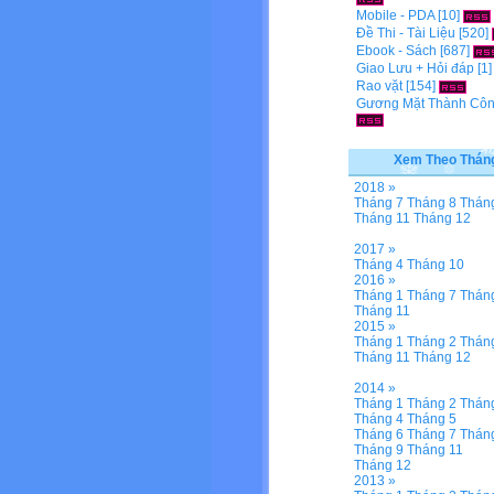
Mobile - PDA
[10]
Đề Thi - Tài Liệu
[520]
Ebook - Sách
[687]
Giao Lưu + Hỏi đáp
[1
Rao vặt
[154]
Gương Mặt Thành Cô
Xem Theo Thán
2018 »
Tháng 7
Tháng 8
Thán
Tháng 11
Tháng 12
2017 »
Tháng 4
Tháng 10
2016 »
Tháng 1
Tháng 7
Thán
Tháng 11
2015 »
Tháng 1
Tháng 2
Thán
Tháng 11
Tháng 12
2014 »
Tháng 1
Tháng 2
Thán
Tháng 4
Tháng 5
Tháng 6
Tháng 7
Thán
Tháng 9
Tháng 11
Tháng 12
2013 »