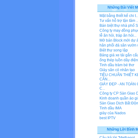
Những Bài Viết M
Mặt bằng thiết kế chi t..
Tư vấn hỗ trợ tận tâm ..
Bán biệt thự nhà phố S
Công ty may đồng phụ
lễ ăn hỏi, tráp ăn hỏi...
Mở bán Block mới dự án
hân phối đá sân vườn u
Biệt thự song lập
Bảng giá xe tải gắn cẩu
ống thép luồn dây điện
Tinh dầu tràm bé thơ
Giày sân cỏ nhân tạo
TIÊU CHUẨN THIẾT K
CĂN...
GIÀY ĐẸP - AN TOÀN
C...
Công ty CP Sàn Giao Dị
Kinh doanh quần áo gi
Sàn Giao Dịch Bất Động
Tinh dầu IMA
giày của Nados
best IPTV
Những Lời Bình 
Câu trả lời "Methanol...