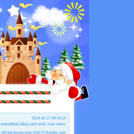
2014-02-21 09:43:15
ộ Compatilibity bằng cách nhấn chọn menu
viết bài khung soạn thảo FCKeditor, bạn