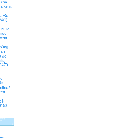
ả cho
ã xem:
ọa Độ
4/1)
 build
hiếu
xem:
hủng )
lần
a độ
nhật
8470
rd,
ần
online2
em:
 dễ
0153