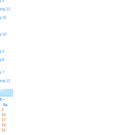
g 3
áng 12
g 10
g 10
g 3
g 8
g 7
áng 12
0
»
r
Sa
3
10
17
24
31