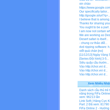
xin chào
https://www.google.com/
Our specifically tailor...
http://google.si/url?q=..
I believe that is among.
Thanks for sharing your
You ought to be a part .
I am now not certain wh
We are working as Dese
Desert safari is itself...
- chung cư thảo điề...
dvd ripping software: h.
viết quá chán [no]
[11/12/13] Ngày Vàng Si
[Series Đội hình] 3-5...
Siêu quậy cầu trườn...
Vào http://choi.vn/ đ...
Vào http://choi.vn/ đ...
Vào http://choi.vn/ đ...
Xem Nhiều Nhấ
Danh sách cầu thủ trẻ 
năng trong FiFa Online
xem: 96213 lần
Link Soft ( Hàng Cực K
Part .2
Đã xem: 81790 
FiFa Online 2 - Hướng