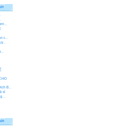
ới
.
.
en...
c
 c...
y...
...
Ế
 CHO
ch B...
á sỉ
 ...
Mới