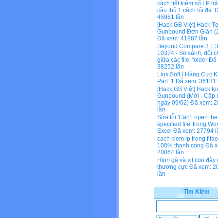
cách tiết kiệm số LP tr
cầu thủ 1 cách tối đa.
Đ
45961 lần
[Hack GB Việt] Hack T
Gunbound Đơn Giản (2
Đã xem: 41887 lần
Beyond Compare 3.1.3
10374 - So sánh, đối c
giữa các file, folder
Đã 
38252 lần
Link Soft ( Hàng Cực K
Part .1
Đã xem: 36131 
[Hack GB Việt] Hack tọ
Gunbound (Mới - Cập 
ngày 09/02)
Đã xem: 2
lần
Sửa lỗi 'Can’t open the
specified file' trong Wo
Excel
Đã xem: 27794 l
cach kiem lp trong fifa
100% thanh cong
Đã x
20864 lần
Hình gà và vịt con đây
thương cực
Đã xem: 2
lần
Tìm Kiếm