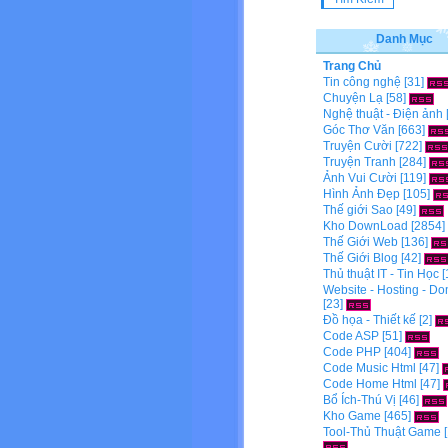
Danh Mục
Trang Chủ
Tin công nghệ
[31]
Chuyện Lạ
[58]
Nghệ thuật - Điện ảnh
Góc Thơ Văn
[663]
Truyện Cười
[722]
Truyện Tranh
[284]
Ảnh Vui Cười
[119]
Hình Ảnh Đẹp
[105]
Thế giới Sao
[49]
Kho DownLoad
[2854]
Thế Giới Web
[136]
Thế Giới Blog
[42]
Thủ thuật IT - Tin Học
[
Website - Hosting - D
[23]
Đồ họa - Thiết kế
[2]
Code ASP
[51]
Code PHP
[404]
Code Music Html
[47]
Code Home Html
[47]
Bổ Ích-Thú Vị
[46]
Kho Game
[465]
Tool-Thủ Thuật Game
[