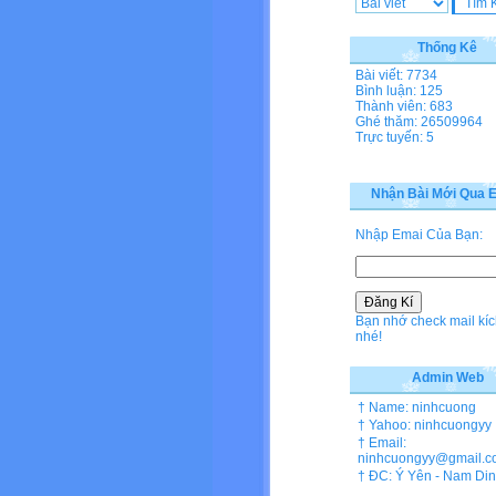
Thống Kê
Bài viết: 7734
Bình luận: 125
Thành viên: 683
Ghé thăm: 26509964
Trực tuyến: 5
Nhận Bài Mới Qua E
Nhập Emai Của Bạn:
Bạn nhớ check mail kíc
nhé!
Admin Web
† Name: ninhcuong
† Yahoo: ninhcuongyy
† Email:
ninhcuongyy@gmail.c
† ĐC: Ý Yên - Nam Di