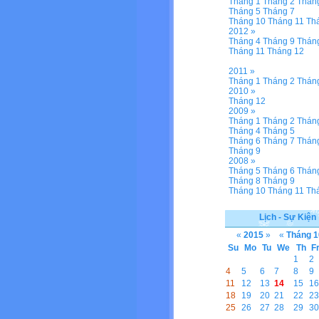
Tháng 1
Tháng 2
Thán
Tháng 5
Tháng 7
Tháng 10
Tháng 11
Th
2012 »
Tháng 4
Tháng 9
Thán
Tháng 11
Tháng 12
2011 »
Tháng 1
Tháng 2
Thán
2010 »
Tháng 12
2009 »
Tháng 1
Tháng 2
Thán
Tháng 4
Tháng 5
Tháng 6
Tháng 7
Thán
Tháng 9
2008 »
Tháng 5
Tháng 6
Thán
Tháng 8
Tháng 9
Tháng 10
Tháng 11
Th
Lịch - Sự Kiện
«
2015
»
«
Tháng 1
Su
Mo
Tu
We
Th
F
1
2
4
5
6
7
8
9
11
12
13
14
15
16
18
19
20
21
22
23
25
26
27
28
29
30