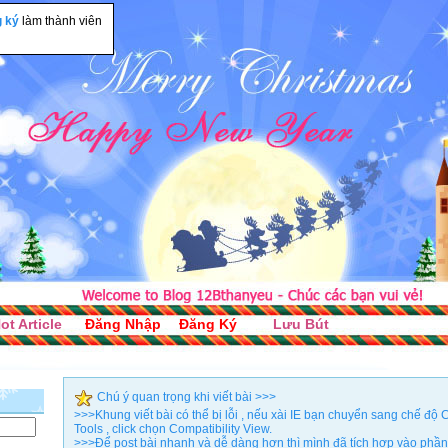
g ký
làm thành viên
ot Article
Đăng Nhập
Đăng Ký
Lưu Bút
Chú ý quan trọng khi viết bài >>>
>>>Khung viết bài có thể bị lỗi , nếu xài IE bạn chuyển sang chế đ
Tools , click chọn Compatibility View.
>>>Để post bài nhanh và dễ dàng hơn thì mình đã tích hợp vào phần 