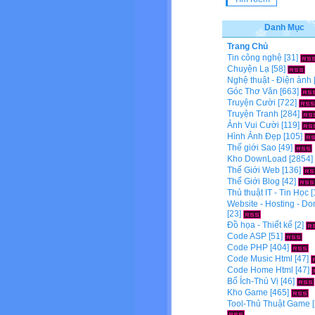
Danh Mục
Trang Chủ
Tin công nghệ
[31]
Chuyện Lạ
[58]
Nghệ thuật - Điện ảnh
Góc Thơ Văn
[663]
Truyện Cười
[722]
Truyện Tranh
[284]
Ảnh Vui Cười
[119]
Hình Ảnh Đẹp
[105]
Thế giới Sao
[49]
Kho DownLoad
[2854]
Thế Giới Web
[136]
Thế Giới Blog
[42]
Thủ thuật IT - Tin Học
[
Website - Hosting - D
[23]
Đồ họa - Thiết kế
[2]
Code ASP
[51]
Code PHP
[404]
Code Music Html
[47]
Code Home Html
[47]
Bổ Ích-Thú Vị
[46]
Kho Game
[465]
Tool-Thủ Thuật Game
[