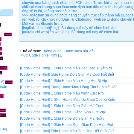
chuyển qua bằng cách nhấn nút FCKeditor. Trước khi chuyển qua kh
chữ cái vào khung soạn thảo mặc định ban đầu rồi mới chuyển sang
ông sẽ bị lỗi, không post bài được.
>>>Hoặc bạn sử dụng chức năng chuyển trực tiếp thành mã BBcode 
rên web rồi click vào nút Dán Từ Clipboard , web sẽ tự động chuyể
Một vài mã Bbcode lưu ý:
[imglink hình ảnh[/img] : Sử dụng mã này để chèn hình ảnh.
[url=địa chỉ web]tên web[/url] : Sử dụng mã này để chèn link
[3]
Chế độ xem:
Thông dụng
|
Danh sách bài viết
Mục: Code Home Html |
1
[Code Home Html]
1 Skin Home Màu Đen Đẹp Tuyệt Vời
[Code Home Html]
Skin Home Đơn Giản Mà Cool Hết Biết
[Code Home Html]
1 Skin Home Màu Hồng Hơi Bị Vip
18]
omain
[Code Home Html]
Trang Home Màu Hồng Tím Đẹp Mê Hồn
[Code Home Html]
1 Skin Home Màu Xanh Cực Pro
[Code Home Html]
1 SKin Home Màu Da Cam Cực Kì Kute
[Code Home Html]
1 Skin Home Đơn Giản Mà Cool
[Code Home Html]
1 Skin Home Giáng Sinh Cực Vip
[Code Home Html]
1 Skin Home Đơn Giản Mà Ngầu
[Code Home Html]
1 Skin Home Đẹp, Giao Diện Hiện Đại
104]
[Code Home Html]
Skin Home Màu Đen Đẹp Hết Chỗ Chê