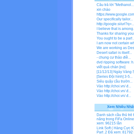
Câu trả lời "Methanol...
xin chào
https://www.google.com/
Our specifically tailor...
http://google.si/url?q=..
I believe that is among.
Thanks for sharing your
You ought to be a part .
I am now not certain wh
We are working as Dese
Desert safari is itself...
- chung cư thảo điề...
dvd ripping software: h.
viết quá chán [no]
[11/12/13] Ngày Vàng Si
[Series Đội hình] 3-5...
Siêu quậy cầu trườn...
Vào http://choi.vn/ đ...
Vào http://choi.vn/ đ...
Vào http://choi.vn/ đ...
Xem Nhiều Nhấ
Danh sách cầu thủ trẻ 
năng trong FiFa Online
xem: 96215 lần
Link Soft ( Hàng Cực K
Part .2
Đã xem: 81792 