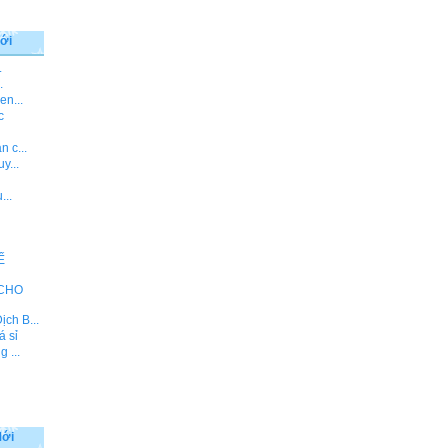
ới
.
.
en...
c
 c...
y...
...
Ế
 CHO
ch B...
á sỉ
 ...
Mới