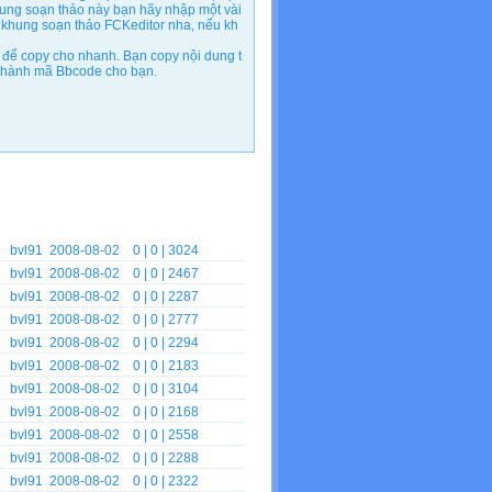
ung soạn thảo này bạn hãy nhập một vài
 khung soạn thảo FCKeditor nha, nếu kh
để copy cho nhanh. Bạn copy nội dung t
n thành mã Bbcode cho bạn.
bvl91
2008-08-02
0
| 0 | 3024
bvl91
2008-08-02
0
| 0 | 2467
bvl91
2008-08-02
0
| 0 | 2287
bvl91
2008-08-02
0
| 0 | 2777
bvl91
2008-08-02
0
| 0 | 2294
bvl91
2008-08-02
0
| 0 | 2183
bvl91
2008-08-02
0
| 0 | 3104
bvl91
2008-08-02
0
| 0 | 2168
bvl91
2008-08-02
0
| 0 | 2558
bvl91
2008-08-02
0
| 0 | 2288
bvl91
2008-08-02
0
| 0 | 2322