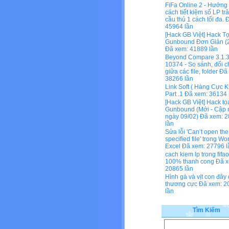
FiFa Online 2 - Hướng
cách tiết kiệm số LP tr
cầu thủ 1 cách tối đa.
Đ
45964 lần
[Hack GB Việt] Hack T
Gunbound Đơn Giản (2
Đã xem: 41889 lần
Beyond Compare 3.1.3
10374 - So sánh, đối c
giữa các file, folder
Đã 
38266 lần
Link Soft ( Hàng Cực K
Part .1
Đã xem: 36134 
[Hack GB Việt] Hack tọ
Gunbound (Mới - Cập 
ngày 09/02)
Đã xem: 2
lần
Sửa lỗi 'Can’t open the
specified file' trong Wo
Excel
Đã xem: 27796 l
cach kiem lp trong fifa
100% thanh cong
Đã x
20865 lần
Hình gà và vịt con đây
thương cực
Đã xem: 2
lần
Tìm Kiếm