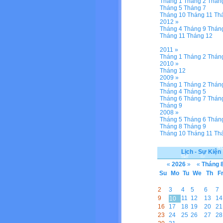
Tháng 1
Tháng 2
Thán
Tháng 5
Tháng 7
Tháng 10
Tháng 11
Th
2012 »
Tháng 4
Tháng 9
Thán
Tháng 11
Tháng 12
2011 »
Tháng 1
Tháng 2
Thán
2010 »
Tháng 12
2009 »
Tháng 1
Tháng 2
Thán
Tháng 4
Tháng 5
Tháng 6
Tháng 7
Thán
Tháng 9
2008 »
Tháng 5
Tháng 6
Thán
Tháng 8
Tháng 9
Tháng 10
Tháng 11
Th
Lịch - Sự Kiện
«
2026
»
«
Tháng 
Su
Mo
Tu
We
Th
F
2
3
4
5
6
7
9
11
12
13
14
10
16
17
18
19
20
21
23
24
25
26
27
28