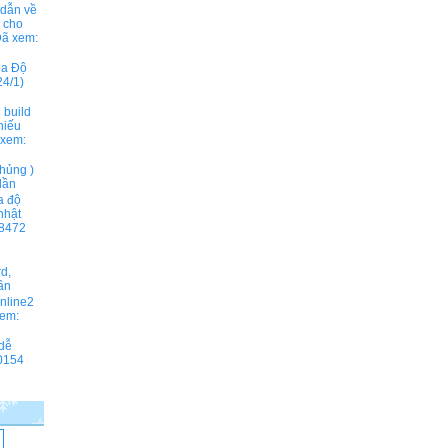
 dẫn về
ả cho
ã xem:
ọa Độ
4/1)
 build
hiếu
xem:
hủng )
lần
a độ
nhật
8472
rd,
ần
online2
em:
 dễ
0154