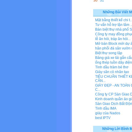
30
31
Những Bài Viết M
Mặt bằng thiết kế chi t..
Tư vấn hỗ trợ tận tâm ..
Bán biệt thự nhà phố S
Công ty may đồng phụ
lễ ăn hỏi, tráp ăn hỏi...
Mở bán Block mới dự án
hân phối đá sân vườn u
Biệt thự song lập
Bảng giá xe tải gắn cẩu
ống thép luồn dây điện
Tinh dầu tràm bé thơ
Giày sân cỏ nhân tạo
TIÊU CHUẨN THIẾT K
CĂN...
GIÀY ĐẸP - AN TOÀN
C...
Công ty CP Sàn Giao Dị
Kinh doanh quần áo gi
Sàn Giao Dịch Bất Động
Tinh dầu IMA
giày của Nados
best IPTV
Những Lời Bình 