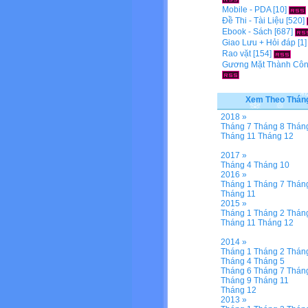
Mobile - PDA
[10]
Đề Thi - Tài Liệu
[520]
Ebook - Sách
[687]
Giao Lưu + Hỏi đáp
[1
Rao vặt
[154]
Gương Mặt Thành Cô
Xem Theo Thán
2018 »
Tháng 7
Tháng 8
Thán
Tháng 11
Tháng 12
2017 »
Tháng 4
Tháng 10
2016 »
Tháng 1
Tháng 7
Thán
Tháng 11
2015 »
Tháng 1
Tháng 2
Thán
Tháng 11
Tháng 12
2014 »
Tháng 1
Tháng 2
Thán
Tháng 4
Tháng 5
Tháng 6
Tháng 7
Thán
Tháng 9
Tháng 11
Tháng 12
2013 »