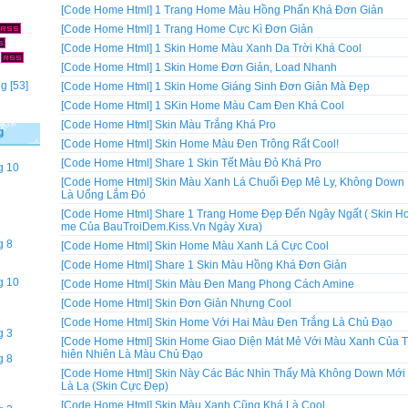
[Code Home Html]
1 Trang Home Màu Hồng Phấn Khá Đơn Giản
[Code Home Html]
1 Trang Home Cực Kì Đơn Giản
[Code Home Html]
1 Skin Home Màu Xanh Da Trời Khá Cool
]
[Code Home Html]
1 Skin Home Đơn Giản, Load Nhanh
ng
[53]
[Code Home Html]
1 Skin Home Giáng Sinh Đơn Giản Mà Đẹp
[Code Home Html]
1 SKin Home Màu Cam Đen Khá Cool
[Code Home Html]
Skin Màu Trắng Khá Pro
g
[Code Home Html]
Skin Home Màu Đen Trông Rất Cool!
[Code Home Html]
Share 1 Skin Tết Màu Đỏ Khá Pro
g 10
[Code Home Html]
Skin Màu Xanh Lá Chuối Đẹp Mê Ly, Không Down
Là Uổng Lắm Đó
[Code Home Html]
Share 1 Trang Home Đẹp Đến Ngây Ngất ( Skin H
me Của BauTroiDem.Kiss.Vn Ngày Xưa)
g 8
[Code Home Html]
Skin Home Màu Xanh Lá Cực Cool
[Code Home Html]
Share 1 Skin Màu Hồng Khá Đơn Giản
g 10
[Code Home Html]
Skin Màu Đen Mang Phong Cách Amine
[Code Home Html]
Skin Đơn Giản Nhưng Cool
[Code Home Html]
Skin Home Với Hai Màu Đen Trắng Là Chủ Đạo
g 3
[Code Home Html]
Skin Home Giao Diện Mát Mẻ Với Màu Xanh Của T
hiên Nhiên Là Màu Chủ Đạo
g 8
[Code Home Html]
Skin Này Các Bác Nhìn Thấy Mà Không Down Mới
Là Lạ (Skin Cực Đẹp)
[Code Home Html]
Skin Màu Xanh Cũng Khá Là Cool