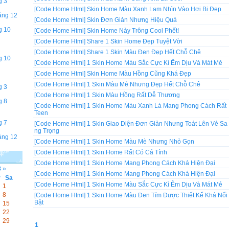
g 3
[Code Home Html]
Skin Home Màu Xanh Lam Nhìn Vào Hơi Bị Đẹp
áng 12
[Code Home Html]
Skin Đơn Giản Nhưng Hiệu Quả
g 10
[Code Home Html]
Skin Home Này Trông Cool Phết!
[Code Home Html]
Share 1 Skin Home Đẹp Tuyệt Vời
[Code Home Html]
Share 1 Skin Màu Đen Đẹp Hết Chỗ Chê
g 10
[Code Home Html]
1 Skin Home Màu Sắc Cực Kì Êm Dịu Và Mát Mẻ
[Code Home Html]
Skin Home Màu Hồng Cũng Khá Đẹp
[Code Home Html]
1 Skin Màu Mè Nhưng Đẹp Hết Chỗ Chê
g 3
[Code Home Html]
1 Skin Màu Hồng Rất Dễ Thương
g 8
[Code Home Html]
1 Skin Home Màu Xanh Lá Mang Phong Cách Rất
Teen
g 7
[Code Home Html]
1 Skin Giao Diện Đơn Giản Nhưng Toát Lên Vẻ Sa
ng Trọng
áng 12
[Code Home Html]
1 Skin Home Màu Mè Nhưng Nhỏ Gọn
[Code Home Html]
1 Skin Home Rất Có Cá Tính
[Code Home Html]
1 Skin Home Mang Phong Cách Khá Hiện Đại
8
»
[Code Home Html]
1 Skin Home Mang Phong Cách Khá Hiện Đại
r
Sa
[Code Home Html]
1 Skin Home Màu Sắc Cực Kì Êm Dịu Và Mát Mẻ
1
8
[Code Home Html]
1 Skin Home Màu Đen Tím Được Thiết Kế Khá Nổi
Bật
15
22
29
1