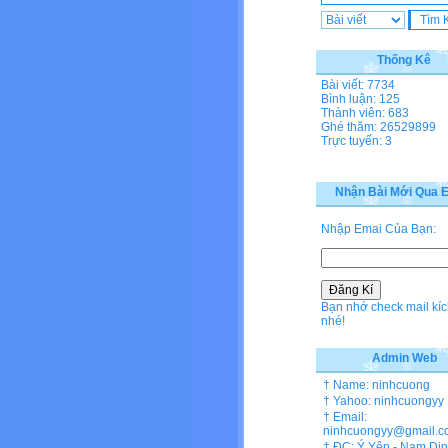
Thống Kê
Bài viết: 7734
Bình luận: 125
Thành viên: 683
Ghé thăm: 26529899
Trực tuyến: 3
Nhận Bài Mới Qua E
Nhập Emai Của Bạn:
Bạn nhớ check mail kíc
nhé!
Admin Web
† Name: ninhcuong
† Yahoo: ninhcuongyy
† Email:
ninhcuongyy@gmail.c
† ĐC: Ý Yên - Nam Di