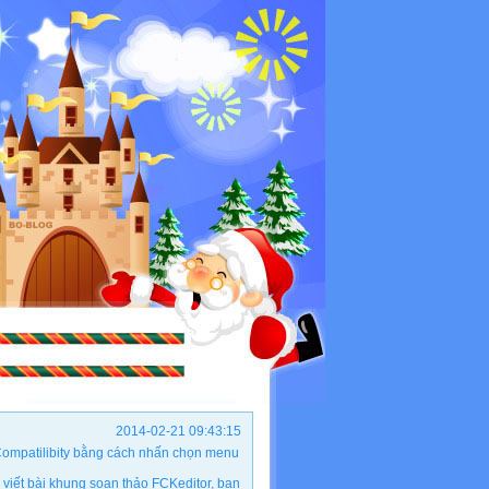
2014-02-21 09:43:15
ộ Compatilibity bằng cách nhấn chọn menu
viết bài khung soạn thảo FCKeditor, bạn