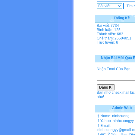
Thống Kê
Bài viết: 7734
Bình luận: 125
Thành viên: 683
Ghé thăm: 26504051
Trực tuyến: 6
Nhận Bài Mới Qua E
Nhập Emai Của Bạn:
Bạn nhớ check mail kíc
nhé!
Admin Web
† Name: ninhcuong
† Yahoo: ninhcuongyy
† Email:
ninhcuongyy@gmail.c
† ĐC: Ý Yên - Nam Di