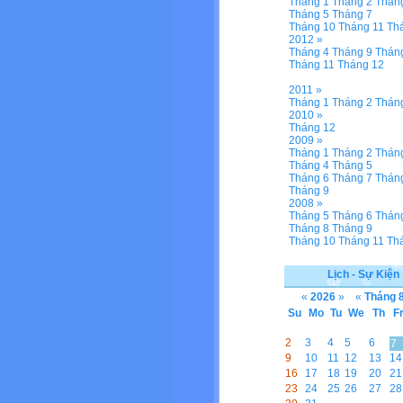
Tháng 1
Tháng 2
Thán
Tháng 5
Tháng 7
Tháng 10
Tháng 11
Th
2012 »
Tháng 4
Tháng 9
Thán
Tháng 11
Tháng 12
2011 »
Tháng 1
Tháng 2
Thán
2010 »
Tháng 12
2009 »
Tháng 1
Tháng 2
Thán
Tháng 4
Tháng 5
Tháng 6
Tháng 7
Thán
Tháng 9
2008 »
Tháng 5
Tháng 6
Thán
Tháng 8
Tháng 9
Tháng 10
Tháng 11
Th
Lịch - Sự Kiện
«
2026
»
«
Tháng 
Su
Mo
Tu
We
Th
F
2
3
4
5
6
7
9
10
11
12
13
14
16
17
18
19
20
21
23
24
25
26
27
28