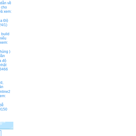
 dẫn về
ả cho
ã xem:
ọa Độ
4/1)
 build
hiếu
xem:
hủng )
lần
a độ
nhật
8466
rd,
ần
online2
em:
 dễ
0150