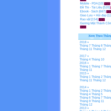
Mobile - PDA
[10]
Đề Thi - Tài Liệu
[520]
Ebook - Sách
[687]
Giao Lưu + Hỏi đáp
[1
Rao vặt
[154]
Gương Mặt Thành Cô
Xem Theo Thán
2018 »
Tháng 7
Tháng 8
Thán
Tháng 11
Tháng 12
2017 »
Tháng 4
Tháng 10
2016 »
Tháng 1
Tháng 7
Thán
Tháng 11
2015 »
Tháng 1
Tháng 2
Thán
Tháng 11
Tháng 12
2014 »
Tháng 1
Tháng 2
Thán
Tháng 4
Tháng 5
Tháng 6
Tháng 7
Thán
Tháng 9
Tháng 11
Tháng 12
2013 »