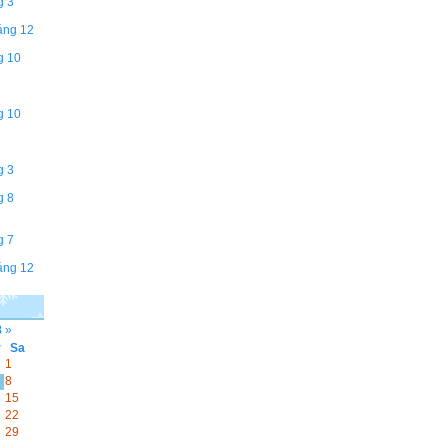
g 3
áng 12
g 10
g 10
g 3
g 8
g 7
áng 12
8
»
r
Sa
1
8
15
22
29