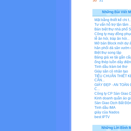
30
31
Những Bài Viết M
Mặt bằng thiết kế chi t..
Tư vấn hỗ trợ tận tâm ..
Bán biệt thự nhà phố S
Công ty may đồng phụ
lễ ăn hỏi, tráp ăn hỏi...
Mở bán Block mới dự án
hân phối đá sân vườn u
Biệt thự song lập
Bảng giá xe tải gắn cẩu
ống thép luồn dây điện
Tinh dầu tràm bé thơ
Giày sân cỏ nhân tạo
TIÊU CHUẨN THIẾT K
CĂN...
GIÀY ĐẸP - AN TOÀN
C...
Công ty CP Sàn Giao Dị
Kinh doanh quần áo gi
Sàn Giao Dịch Bất Động
Tinh dầu IMA
giày của Nados
best IPTV
Những Lời Bình 