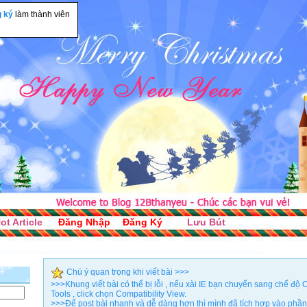
g ký
làm thành viên
ot Article
Đăng Nhập
Đăng Ký
Lưu Bút
Chú ý quan trọng khi viết bài >>>
>>>Khung viết bài có thể bị lỗi , nếu xài IE bạn chuyển sang chế đ
Tools , click chọn Compatibility View.
>>>Để post bài nhanh và dễ dàng hơn thì mình đã tích hợp vào phần 