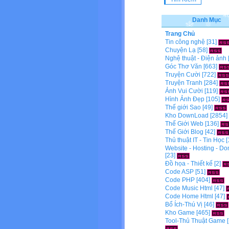
Danh Mục
Trang Chủ
Tin công nghệ
[31]
Chuyện Lạ
[58]
Nghệ thuật - Điện ảnh
Góc Thơ Văn
[663]
Truyện Cười
[722]
Truyện Tranh
[284]
Ảnh Vui Cười
[119]
Hình Ảnh Đẹp
[105]
Thế giới Sao
[49]
Kho DownLoad
[2854]
Thế Giới Web
[136]
Thế Giới Blog
[42]
Thủ thuật IT - Tin Học
[
Website - Hosting - D
[23]
Đồ họa - Thiết kế
[2]
Code ASP
[51]
Code PHP
[404]
Code Music Html
[47]
Code Home Html
[47]
Bổ Ích-Thú Vị
[46]
Kho Game
[465]
Tool-Thủ Thuật Game
[