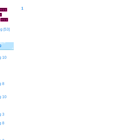
1
]
ng
[53]
g
g 10
g 8
g 10
g 3
g 8