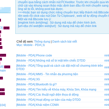
chuyển qua bằng cách nhấn nút FCKeditor. Trước khi chuyển qua kh
chữ cái vào khung soạn thảo mặc định ban đầu rồi mới chuyển sang
ông sẽ bị lỗi, không post bài được.
>>>Hoặc bạn sử dụng chức năng chuyển trực tiếp thành mã BBcode 
rên web rồi click vào nút Dán Từ Clipboard , web sẽ tự động chuyể
Một vài mã Bbcode lưu ý:
[imglink hình ảnh[/img] : Sử dụng mã này để chèn hình ảnh.
[url=địa chỉ web]tên web[/url] : Sử dụng mã này để chèn link
[3]
Chế độ xem:
Thông dụng
|
Danh sách bài viết
Mục: Mobile - PDA |
1
[Mobile - PDA]
Phone code
ni
[Mobile - PDA]
Những mã số bí mật trên chiếc DTDD
ni
[Mobile - PDA]
Tổng quát và cách cài đặt một số chương trình trên
18]
ni
DTDD
omain
[Mobile - PDA]
MMS - Tin nhắn đa phương tiện
ni
[Mobile - PDA]
3G
ni
[Mobile - PDA]
Bluetooth là gì?
ni
[Mobile - PDA]
Tìm hiểu về Khóa máy, Khóa Sim, Khóa mạng
ni
[Mobile - PDA]
Các thuật ngữ điện thọa di động
ni
[Mobile - PDA]
Hoạt động cơ bản của máy DTDD
ni
[Mobile - PDA]
Khái niệm CDMA
ni
104]