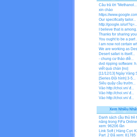
Câu trả lời "Methanol...
xin chào
https://www.google.com/
Our specifically tailor...
http://google.si/url?q=..
I believe that is among.
Thanks for sharing your
You ought to be a part .
I am now not certain wh
We are working as Dese
Desert safari is itself...
- chung cư thảo điề...
dvd ripping software: h.
viết quá chán [no]
[11/12/13] Ngày Vàng Si
[Series Đội hình] 3-5...
Siêu quậy cầu trườn...
Vào http://choi.vn/ đ...
Vào http://choi.vn/ đ...
Vào http://choi.vn/ đ...
Xem Nhiều Nhấ
Danh sách cầu thủ trẻ 
năng trong FiFa Online
xem: 96206 lần
Link Soft ( Hàng Cực K
Part .2
Đã xem: 81785 