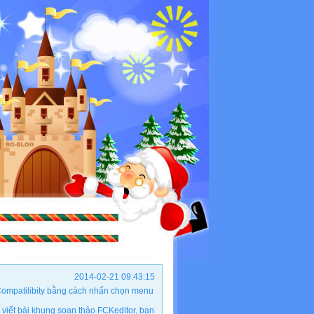
2014-02-21 09:43:15
ộ Compatilibity bằng cách nhấn chọn menu
viết bài khung soạn thảo FCKeditor, bạn