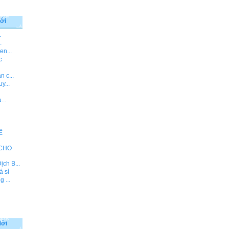
ới
.
.
en...
c
 c...
y...
...
Ế
 CHO
ch B...
á sỉ
 ...
Mới