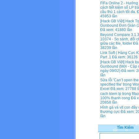
FiFa Online 2 - Hướng
cách tiết kiệm số LP tr
cầu thủ 1 cách tối đa.
Đ
45953 lần
[Hack GB Việt] Hack T
Gunbound Đơn Giản (2
Đã xem: 41880 lần
Beyond Compare 3.1.3
10374 - So sánh, đối c
giữa các file, folder
Đã 
38239 lần
Link Soft ( Hàng Cực K
Part .1
Đã xem: 36126 
[Hack GB Việt] Hack tọ
Gunbound (Mới - Cập 
ngày 09/02)
Đã xem: 2
lần
Sửa lỗi 'Can’t open the
specified file' trong Wo
Excel
Đã xem: 27788 l
cach kiem lp trong fifa
100% thanh cong
Đã x
20858 lần
Hình gà và vịt con đây
thương cực
Đã xem: 2
lần
Tìm Kiếm