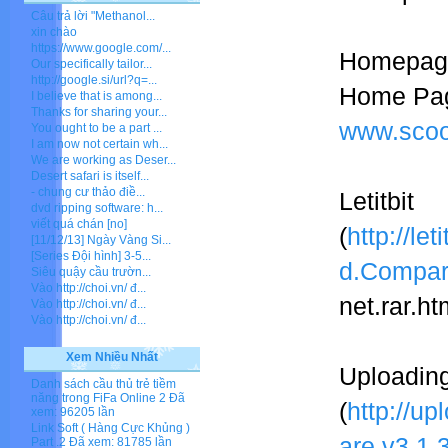
Câu trả lời "Methanol...
xin chào
https://www.google.com/...
Homepag
Our specifically tailor...
http://google.si/url?q=...
Home Pag
I believe that is among...
Thanks for sharing your...
www.scoo
You ought to be a part ...
I am now not certain wh...
We are working as Deser...
Desert safari is itself...
- chung cư thảo điề...
Letitbit
dvd ripping software: h...
viết quá chán [no]
(
http://l
[11/12/13] Ngày Vàng Si...
[Series Đội hình] 3-5...
d.Compare
Siêu quậy cầu trườn...
Vào http://choi.vn/ đ...
net.rar.ht
Vào http://choi.vn/ đ...
Vào http://choi.vn/ đ...
Xem Nhiều Nhất
Uploadin
Danh sách cầu thủ trẻ tiềm
năng trong FiFa Online 2
Đã
(
http://u
xem: 96205 lần
Link Soft ( Hàng Cực Khủng )
are.v3.1.
Part .2
Đã xem: 81785 lần