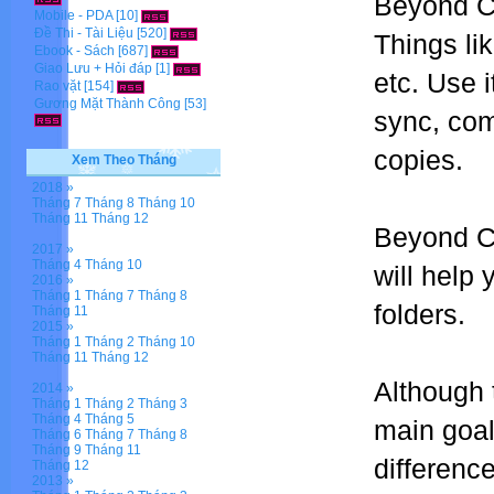
Beyond Co
Mobile - PDA
[10]
Đề Thi - Tài Liệu
[520]
Things lik
Ebook - Sách
[687]
Giao Lưu + Hỏi đáp
[1]
etc. Use 
Rao vặt
[154]
Gương Mặt Thành Công
[53]
sync, com
copies.
Xem Theo Tháng
2018 »
Tháng 7
Tháng 8
Tháng 10
Tháng 11
Tháng 12
Beyond Co
2017 »
Tháng 4
Tháng 10
will help
2016 »
Tháng 1
Tháng 7
Tháng 8
folders.
Tháng 11
2015 »
Tháng 1
Tháng 2
Tháng 10
Tháng 11
Tháng 12
Although 
2014 »
Tháng 1
Tháng 2
Tháng 3
Tháng 4
Tháng 5
main goal
Tháng 6
Tháng 7
Tháng 8
Tháng 9
Tháng 11
difference
Tháng 12
2013 »