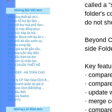
30
31
called a 
Những Bài Viết Mới
folder's c
Mặt bằng thiết kế chi t...
do not sho
Tư vấn hỗ trợ tận tâm ...
Bán biệt thự nhà phố Sen...
Công ty may đồng phục
lễ ăn hỏi, tráp ăn hỏi...
Mở bán Block mới dự án c...
Beyond C
hân phối đá sân vườn uy...
Biệt thự song lập
side Fold
Bảng giá xe tải gắn cẩu...
ống thép luồn dây điện
Tinh dầu tràm bé thơ
Giày sân cỏ nhân tạo
Key featu
TIÊU CHUẨN THIẾT KẾ
CĂN...
GIÀY ĐẸP - AN TOÀN CHO
· compare 
C...
Công ty CP Sàn Giao Dịch B...
· compare 
Kinh doanh quần áo giá sỉ
Sàn Giao Dịch Bất Động ...
· update 
Tinh dầu IMA
giày của Nados
· merge 
best IPTV
· compare
Những Lời Bình Mới