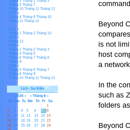
Tháng 1
Tháng 2
Tháng 3
commands 
Tháng 5
Tháng 7
Tháng 10
Tháng 11
Tháng 12
2012 »
Tháng 4
Tháng 9
Tháng 10
Tháng 11
Tháng 12
Beyond Co
2011 »
compares 
Tháng 1
Tháng 2
Tháng 10
2010 »
Tháng 12
is not lim
2009 »
Tháng 1
Tháng 2
Tháng 3
host comp
Tháng 4
Tháng 5
Tháng 6
Tháng 7
Tháng 8
Tháng 9
a network
2008 »
Tháng 5
Tháng 6
Tháng 7
Tháng 8
Tháng 9
Tháng 10
Tháng 11
Tháng 12
In the co
Lịch - Sự Kiện
such as Z
«
2026
»
«
Tháng 8
»
Su
Mo
Tu
We
Th
Fr
Sa
folders as
1
2
3
4
5
6
8
7
9
10
11
12
13
14
15
16
17
18
19
20
21
22
Beyond Co
23
24
25
26
27
28
29