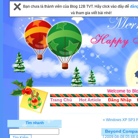
Bạn chưa là thành viên của Blog 12B TVT. Hãy click vào đây để
đăn
và tham gia viết bài nhé!
Trang Chủ
Hot Article
Đăng Nhập
« Windows XP SP3 R
Tìm nhanh
Beyond Compare 
[ 2009-08-08 05:48:4