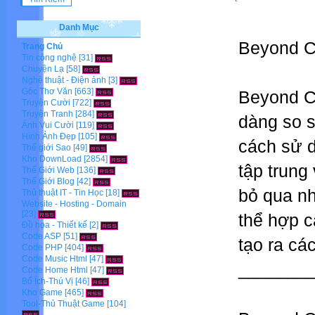
Danh Mục
Beyond C
Trang Chủ
Tin công nghệ
[31]
Chuyện Lạ
[58]
Nghệ thuật - Điện ảnh
[3]
Góc Thơ Văn
[663]
Beyond C
Truyện Cười
[722]
Truyện Tranh
[284]
dàng so s
Ảnh Vui Cười
[119]
Hình Ảnh Đẹp
[105]
cách sử d
Thế giới Sao
[49]
Kho DownLoad
[2854]
tập trung
Thế Giới Web
[136]
Thế Giới Blog
[42]
bỏ qua nh
Thủ thuật IT - Tin Học
[18]
Website - Hosting - Domain
[23]
thể hợp c
Đồ họa - Thiết kế
[2]
Code ASP
[51]
tạo ra cá
Code PHP
[404]
Code Music Html
[47]
_______
Code Home Html
[47]
Bổ Ích-Thú Vị
[46]
Kho Game
[465]
Tool-Thủ Thuật Game
[104]