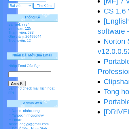
[MF] 7 
CS 1.6 
Thống Kê
[Englis
Bài viết: 7734
Bình luận: 125
software 
Thành viên: 683
Ghé thăm: 26499644
Norton 
Trực tuyến: 12
v12.0.0.
Nhận Bài Mới Qua Email
Portabl
Nhập Emai Của Bạn:
Professio
Clipshar
Bạn nhớ check mail kích hoạt
Tong ho
nhé!
Portabl
Admin Web
[DRIVER
† Name: ninhcuong
† Yahoo: ninhcuongyy
† Email:
ninhcuongyy@gmail.com
† ĐC: Ý Yên - Nam Dinh