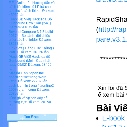
FiFa Online 2 - Hướng dẫn về
cách tiết kiệm số LP trả cho
cầu thủ 1 cách tối đa.
Đã xem:
45952 lần
RapidSha
[Hack GB Việt] Hack Tọa Độ
Gunbound Đơn Giản (24/1)
Đã xem: 41879 lần
(
http://r
Beyond Compare 3.1.3 build
10374 - So sánh, đối chiếu
pare.v3.1
giữa các file, folder
Đã xem:
38233 lần
Link Soft ( Hàng Cực Khủng )
Part .1
Đã xem: 36126 lần
[Hack GB Việt] Hack tọa độ
*********
Gunbound (Mới - Cập nhật
ngày 09/02)
Đã xem: 28465
lần
Sửa lỗi 'Can’t open the
specified file' trong Word,
Excel
Đã xem: 27787 lần
cach kiem lp trong fifaonline2
100% thanh cong
Đã xem:
20857 lần
Hình gà và vịt con đây dễ
thương cực
Đã xem: 20150
Bài Vi
lần
E-book 
Tìm Kiếm