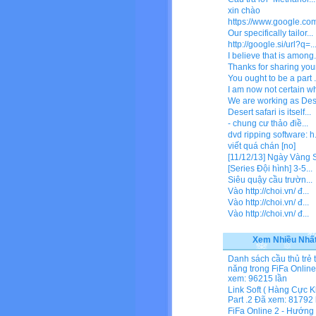
xin chào
https://www.google.com/
Our specifically tailor...
http://google.si/url?q=..
I believe that is among.
Thanks for sharing your
You ought to be a part .
I am now not certain wh
We are working as Dese
Desert safari is itself...
- chung cư thảo điề...
dvd ripping software: h.
viết quá chán [no]
[11/12/13] Ngày Vàng Si
[Series Đội hình] 3-5...
Siêu quậy cầu trườn...
Vào http://choi.vn/ đ...
Vào http://choi.vn/ đ...
Vào http://choi.vn/ đ...
Xem Nhiều Nhấ
Danh sách cầu thủ trẻ 
năng trong FiFa Online
xem: 96215 lần
Link Soft ( Hàng Cực K
Part .2
Đã xem: 81792 
FiFa Online 2 - Hướng