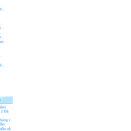
...
.
..
...
..
...
r...
..
...
t
tiềm
 2
Đã
hủng )
lần
 dẫn về