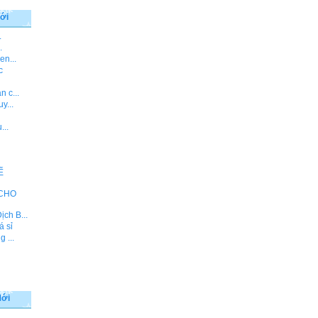
ới
.
.
en...
c
 c...
y...
...
Ế
 CHO
ch B...
á sỉ
 ...
Mới