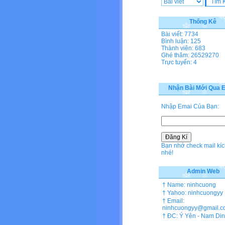
Thống Kê
Bài viết: 7734
Bình luận: 125
Thành viên: 683
Ghé thăm: 26529270
Trực tuyến: 4
Nhận Bài Mới Qua E
Nhập Emai Của Bạn:
Bạn nhớ check mail kíc
nhé!
Admin Web
† Name: ninhcuong
† Yahoo: ninhcuongyy
† Email:
ninhcuongyy@gmail.c
† ĐC: Ý Yên - Nam Di