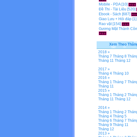
Mobile - PDA
[10]
Đề Thi - Tài Liệu
[520]
Ebook - Sách
[687]
Giao Lưu + Hỏi đáp
[1
Rao vặt
[154]
Gương Mặt Thành Cô
Xem Theo Thán
2018 »
Tháng 7
Tháng 8
Thán
Tháng 11
Tháng 12
2017 »
Tháng 4
Tháng 10
2016 »
Tháng 1
Tháng 7
Thán
Tháng 11
2015 »
Tháng 1
Tháng 2
Thán
Tháng 11
Tháng 12
2014 »
Tháng 1
Tháng 2
Thán
Tháng 4
Tháng 5
Tháng 6
Tháng 7
Thán
Tháng 9
Tháng 11
Tháng 12
2013 »