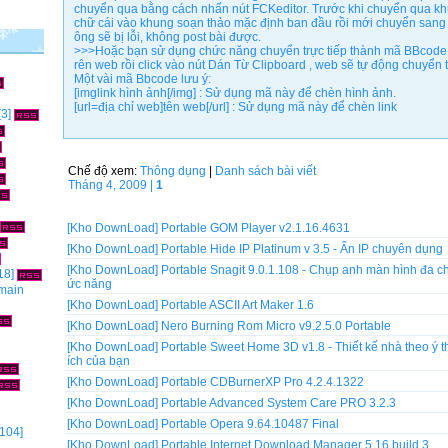
chuyển qua bằng cách nhấn nút FCKeditor. Trước khi chuyển qua kh
chữ cái vào khung soạn thảo mặc định ban đầu rồi mới chuyển sang
ông sẽ bị lỗi, không post bài được.
>>>Hoặc bạn sử dụng chức năng chuyển trực tiếp thành mã BBcode 
rên web rồi click vào nút Dán Từ Clipboard , web sẽ tự động chuyể
Một vài mã Bbcode lưu ý:
[imglink hình ảnh[/img] : Sử dụng mã này để chèn hình ảnh.
[url=địa chỉ web]tên web[/url] : Sử dụng mã này để chèn link
[3]
Chế độ xem:
Thông dụng
|
Danh sách bài viết
Tháng 4, 2009 |
1
[Kho DownLoad]
Portable GOM Player v2.1.16.4631
[Kho DownLoad]
Portable Hide IP Platinum v 3.5 - Ẩn IP chuyên dụng
[Kho DownLoad]
Portable Snagit 9.0.1.108 - Chụp anh màn hình đa c
18]
ức năng
omain
[Kho DownLoad]
Portable ASCII Art Maker 1.6
[Kho DownLoad]
Nero Burning Rom Micro v9.2.5.0 Portable
[Kho DownLoad]
Portable Sweet Home 3D v1.8 - Thiết kế nhà theo ý t
ích của bạn
[Kho DownLoad]
Portable CDBurnerXP Pro 4.2.4.1322
[Kho DownLoad]
Portable Advanced System Care PRO 3.2.3
[Kho DownLoad]
Portable Opera 9.64.10487 Final
104]
[Kho DownLoad]
Portable Internet Download Manager 5.16 build 3