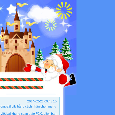
2014-02-21 09:43:15
ộ Compatilibity bằng cách nhấn chọn menu
viết bài khung soạn thảo FCKeditor, bạn