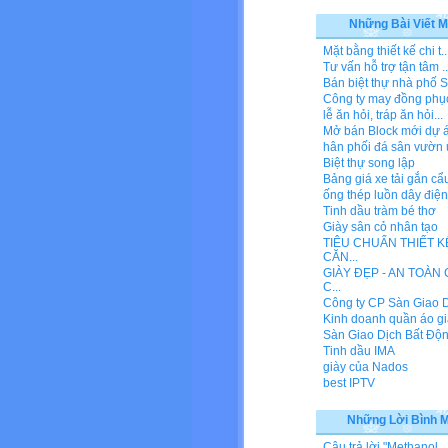
Những Bài Viết M
Mặt bằng thiết kế chi t..
Tư vấn hỗ trợ tận tâm ..
Bán biệt thự nhà phố S
Công ty may đồng phụ
lễ ăn hỏi, tráp ăn hỏi...
Mở bán Block mới dự án
hân phối đá sân vườn u
Biệt thự song lập
Bảng giá xe tải gắn cẩu
ống thép luồn dây điện
Tinh dầu tràm bé thơ
Giày sân cỏ nhân tạo
TIÊU CHUẨN THIẾT K
CĂN...
GIÀY ĐẸP - AN TOÀN
C...
Công ty CP Sàn Giao Dị
Kinh doanh quần áo gi
Sàn Giao Dịch Bất Động
Tinh dầu IMA
giày của Nados
best IPTV
Những Lời Bình 
Câu trả lời "Methanol...