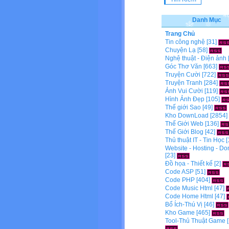
Danh Mục
Trang Chủ
Tin công nghệ
[31]
Chuyện Lạ
[58]
Nghệ thuật - Điện ảnh
Góc Thơ Văn
[663]
Truyện Cười
[722]
Truyện Tranh
[284]
Ảnh Vui Cười
[119]
Hình Ảnh Đẹp
[105]
Thế giới Sao
[49]
Kho DownLoad
[2854]
Thế Giới Web
[136]
Thế Giới Blog
[42]
Thủ thuật IT - Tin Học
[
Website - Hosting - D
[23]
Đồ họa - Thiết kế
[2]
Code ASP
[51]
Code PHP
[404]
Code Music Html
[47]
Code Home Html
[47]
Bổ Ích-Thú Vị
[46]
Kho Game
[465]
Tool-Thủ Thuật Game
[