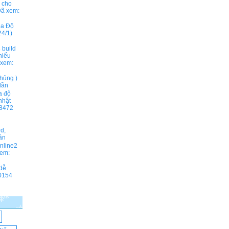
ả cho
ã xem:
ọa Độ
4/1)
 build
hiếu
xem:
hủng )
lần
a độ
nhật
8472
rd,
ần
online2
em:
 dễ
0154