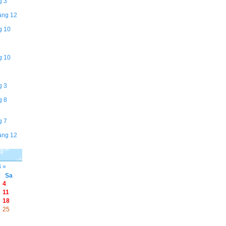
g 3
áng 12
g 10
g 10
g 3
g 8
g 7
áng 12
4
»
r
Sa
4
11
18
25