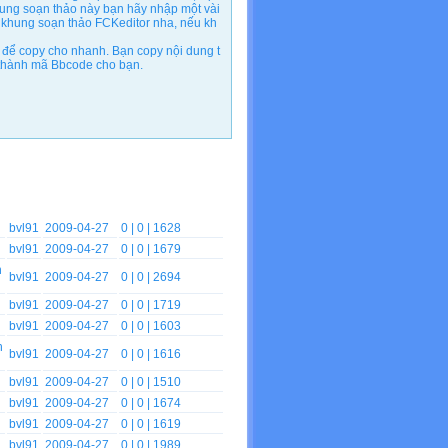
ung soạn thảo này bạn hãy nhập một vài
 khung soạn thảo FCKeditor nha, nếu kh
để copy cho nhanh. Bạn copy nội dung t
n thành mã Bbcode cho bạn.
bvl91
2009-04-27
0
| 0 | 1628
bvl91
2009-04-27
0
| 0 | 1679
h
bvl91
2009-04-27
0
| 0 | 2694
bvl91
2009-04-27
0
| 0 | 1719
bvl91
2009-04-27
0
| 0 | 1603
h
bvl91
2009-04-27
0
| 0 | 1616
bvl91
2009-04-27
0
| 0 | 1510
bvl91
2009-04-27
0
| 0 | 1674
bvl91
2009-04-27
0
| 0 | 1619
bvl91
2009-04-27
0
| 0 | 1989