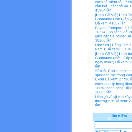
cách tiết kiệm số LP tr
cầu thủ 1 cách tối đa.
Đ
45964 lần
[Hack GB Việt] Hack T
Gunbound Đơn Giản (2
Đã xem: 41889 lần
Beyond Compare 3.1.3
10374 - So sánh, đối c
giữa các file, folder
Đã 
38266 lần
Link Soft ( Hàng Cực K
Part .1
Đã xem: 36134 
[Hack GB Việt] Hack tọ
Gunbound (Mới - Cập 
ngày 09/02)
Đã xem: 2
lần
Sửa lỗi 'Can’t open the
specified file' trong Wo
Excel
Đã xem: 27796 l
cach kiem lp trong fifa
100% thanh cong
Đã x
20865 lần
Hình gà và vịt con đây
thương cực
Đã xem: 2
lần
Tìm Kiếm