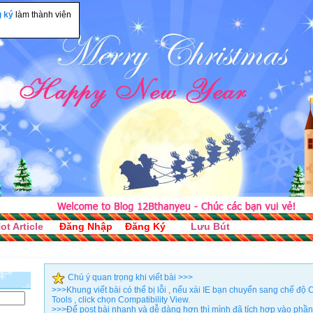
g ký
làm thành viên
ot Article
Đăng Nhập
Đăng Ký
Lưu Bút
Chú ý quan trọng khi viết bài >>>
>>>Khung viết bài có thể bị lỗi , nếu xài IE bạn chuyển sang chế đ
Tools , click chọn Compatibility View.
>>>Để post bài nhanh và dễ dàng hơn thì mình đã tích hợp vào phần 