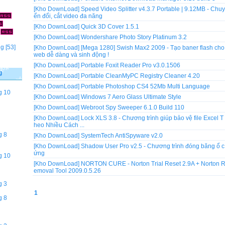
[Kho DownLoad]
Speed Video Splitter v4.3.7 Portable | 9.12MB - Chuy
ển đổi, cắt video đa năng
[Kho DownLoad]
Quick 3D Cover 1.5.1
]
[Kho DownLoad]
Wondershare Photo Story Platinum 3.2
ng
[53]
[Kho DownLoad]
[Mega 1280] Swish Max2 2009 - Tạo baner flash cho
web dễ dàng và sinh động !
[Kho DownLoad]
Portable Foxit Reader Pro v3.0.1506
g
[Kho DownLoad]
Portable CleanMyPC Registry Cleaner 4.20
[Kho DownLoad]
Portable Photoshop CS4 52Mb Multi Language
g 10
[Kho DownLoad]
Windows 7 Aero Glass Ultimate Style
[Kho DownLoad]
Webroot Spy Sweeper 6.1.0 Build 110
[Kho DownLoad]
Lock XLS 3.8 - Chương trình giúp bảo vệ file Excel T
heo Nhiều Cách ...
g 8
[Kho DownLoad]
SystemTech AntiSpyware v2.0
[Kho DownLoad]
Shadow User Pro v2.5 - Chương trình đóng băng ổ c
ứng
g 10
[Kho DownLoad]
NORTON CURE - Norton Trial Reset 2.9A + Norton 
emoval Tool 2009.0.5.26
g 3
1
g 8