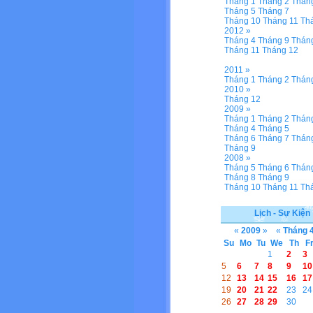
Tháng 1
Tháng 2
Thán
Tháng 5
Tháng 7
Tháng 10
Tháng 11
Th
2012 »
Tháng 4
Tháng 9
Thán
Tháng 11
Tháng 12
2011 »
Tháng 1
Tháng 2
Thán
2010 »
Tháng 12
2009 »
Tháng 1
Tháng 2
Thán
Tháng 4
Tháng 5
Tháng 6
Tháng 7
Thán
Tháng 9
2008 »
Tháng 5
Tháng 6
Thán
Tháng 8
Tháng 9
Tháng 10
Tháng 11
Th
Lịch - Sự Kiện
«
2009
»
«
Tháng 
Su
Mo
Tu
We
Th
F
1
2
3
5
6
7
8
9
10
12
13
14
15
16
17
19
20
21
22
23
24
26
27
28
29
30