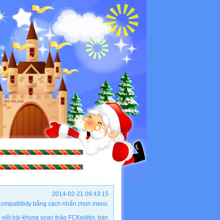
2014-02-21 09:43:15
ộ Compatilibity bằng cách nhấn chọn menu
viết bài khung soạn thảo FCKeditor, bạn