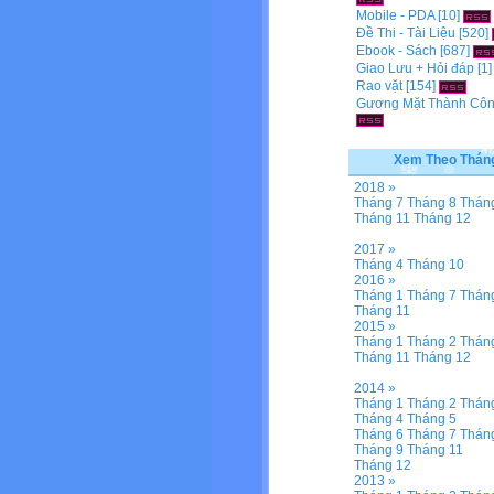
Mobile - PDA
[10]
Đề Thi - Tài Liệu
[520]
Ebook - Sách
[687]
Giao Lưu + Hỏi đáp
[1
Rao vặt
[154]
Gương Mặt Thành Cô
Xem Theo Thán
2018 »
Tháng 7
Tháng 8
Thán
Tháng 11
Tháng 12
2017 »
Tháng 4
Tháng 10
2016 »
Tháng 1
Tháng 7
Thán
Tháng 11
2015 »
Tháng 1
Tháng 2
Thán
Tháng 11
Tháng 12
2014 »
Tháng 1
Tháng 2
Thán
Tháng 4
Tháng 5
Tháng 6
Tháng 7
Thán
Tháng 9
Tháng 11
Tháng 12
2013 »