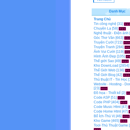
Danh Mục
Trang Chủ
Tin công nghệ
[31]
Chuyện Lạ
[58]
Nghệ thuật - Điện ảnh
Góc Thơ Văn
[663]
Truyện Cười
[722]
Truyện Tranh
[284]
Ảnh Vui Cười
[119]
Hình Ảnh Đẹp
[105]
Thế giới Sao
[49]
Kho DownLoad
[2854]
Thế Giới Web
[136]
Thế Giới Blog
[42]
Thủ thuật IT - Tin Học
[
Website - Hosting - D
[23]
Đồ họa - Thiết kế
[2]
Code ASP
[51]
Code PHP
[404]
Code Music Html
[47]
Code Home Html
[47]
Bổ Ích-Thú Vị
[46]
Kho Game
[465]
Tool-Thủ Thuật Game
[