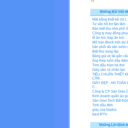
31
Những Bài Viết M
Mặt bằng thiết kế chi t..
Tư vấn hỗ trợ tận tâm ..
Bán biệt thự nhà phố S
Công ty may đồng phụ
lễ ăn hỏi, tráp ăn hỏi...
Mở bán Block mới dự án
hân phối đá sân vườn u
Biệt thự song lập
Bảng giá xe tải gắn cẩu
ống thép luồn dây điện
Tinh dầu tràm bé thơ
Giày sân cỏ nhân tạo
TIÊU CHUẨN THIẾT K
CĂN...
GIÀY ĐẸP - AN TOÀN
C...
Công ty CP Sàn Giao Dị
Kinh doanh quần áo gi
Sàn Giao Dịch Bất Động
Tinh dầu IMA
giày của Nados
best IPTV
Những Lời Bình 