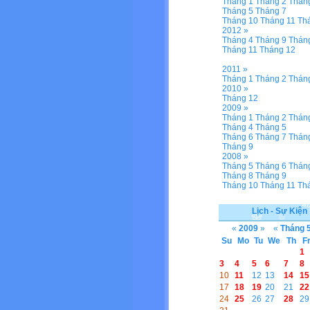
Tháng 1
Tháng 2
Thán
Tháng 5
Tháng 7
Tháng 10
Tháng 11
Th
2012 »
Tháng 4
Tháng 9
Thán
Tháng 11
Tháng 12
2011 »
Tháng 1
Tháng 2
Thán
2010 »
Tháng 12
2009 »
Tháng 1
Tháng 2
Thán
Tháng 4
Tháng 5
Tháng 6
Tháng 7
Thán
Tháng 9
2008 »
Tháng 5
Tháng 6
Thán
Tháng 8
Tháng 9
Tháng 10
Tháng 11
Th
Lịch - Sự Kiện
«
2009
»
«
Tháng 
Su
Mo
Tu
We
Th
F
1
3
4
5
6
7
8
10
11
12
13
14
15
17
18
19
20
21
22
24
25
26
27
28
29