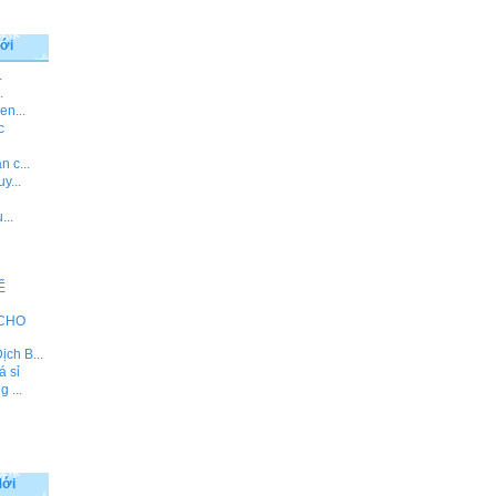
ới
.
.
en...
c
 c...
y...
...
Ế
 CHO
ch B...
á sỉ
 ...
Mới