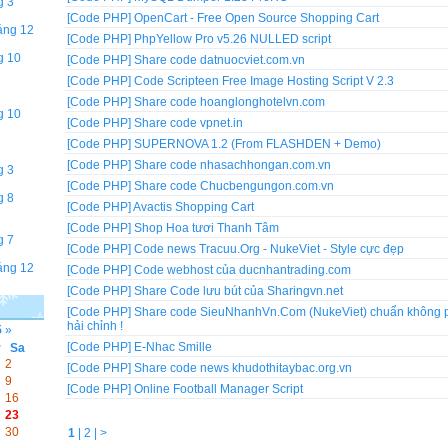
g 3
[Code PHP]
OpenCart - Free Open Source Shopping Cart
áng 12
[Code PHP]
PhpYellow Pro v5.26 NULLED script
g 10
[Code PHP]
Share code datnuocviet.com.vn
[Code PHP]
Code Scripteen Free Image Hosting Script V 2.3
[Code PHP]
Share code hoanglonghotelvn.com
g 10
[Code PHP]
Share code vpnet.in
[Code PHP]
SUPERNOVA 1.2 (From FLASHDEN + Demo)
[Code PHP]
Share code nhasachhongan.com.vn
g 3
[Code PHP]
Share code Chucbengungon.com.vn
g 8
[Code PHP]
Avactis Shopping Cart
[Code PHP]
Shop Hoa tươi Thanh Tâm
g 7
[Code PHP]
Code news Tracuu.Org - NukeViet - Style cực đẹp
áng 12
[Code PHP]
Code webhost của ducnhantrading.com
[Code PHP]
Share Code lưu bút của Sharingvn.net
[Code PHP]
Share code SieuNhanhVn.Com (NukeViet) chuẩn không 
hải chỉnh !
5
»
[Code PHP]
E-Nhac Smille
r
Sa
2
[Code PHP]
Share code news khudothitaybac.org.vn
9
[Code PHP]
Online Football Manager Script
16
23
30
1
|
2
|
>