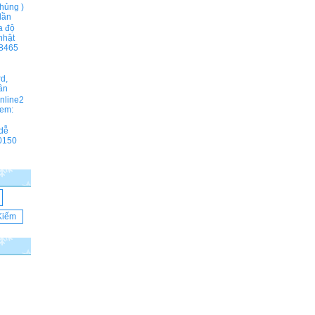
hủng )
lần
a độ
nhật
8465
rd,
ần
online2
em:
 dễ
0150