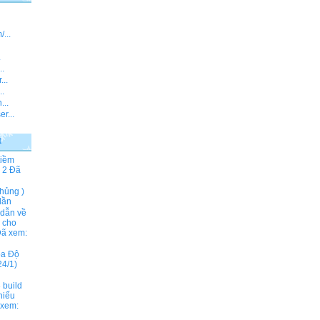
...
.
..
...
..
...
r...
t
tiềm
 2
Đã
hủng )
lần
 dẫn về
ả cho
ã xem:
ọa Độ
4/1)
 build
hiếu
xem: