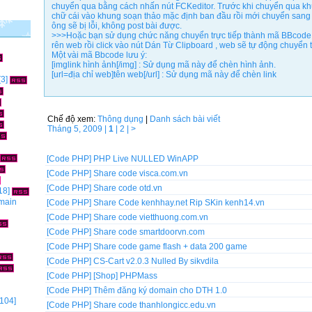
chuyển qua bằng cách nhấn nút FCKeditor. Trước khi chuyển qua kh
chữ cái vào khung soạn thảo mặc định ban đầu rồi mới chuyển sang
ông sẽ bị lỗi, không post bài được.
>>>Hoặc bạn sử dụng chức năng chuyển trực tiếp thành mã BBcode 
rên web rồi click vào nút Dán Từ Clipboard , web sẽ tự động chuyể
Một vài mã Bbcode lưu ý:
[imglink hình ảnh[/img] : Sử dụng mã này để chèn hình ảnh.
[url=địa chỉ web]tên web[/url] : Sử dụng mã này để chèn link
[3]
Chế độ xem:
Thông dụng
|
Danh sách bài viết
Tháng 5, 2009 |
1
|
2
|
>
[Code PHP]
PHP Live NULLED WinAPP
[Code PHP]
Share code visca.com.vn
[Code PHP]
Share code otd.vn
18]
omain
[Code PHP]
Share Code kenhhay.net Rip SKin kenh14.vn
[Code PHP]
Share code vietthuong.com.vn
[Code PHP]
Share code smartdoorvn.com
[Code PHP]
Share code game flash + data 200 game
[Code PHP]
CS-Cart v2.0.3 Nulled By sikvdila
[Code PHP]
[Shop] PHPMass
[Code PHP]
Thêm đăng ký domain cho DTH 1.0
104]
[Code PHP]
Share code thanhlongicc.edu.vn