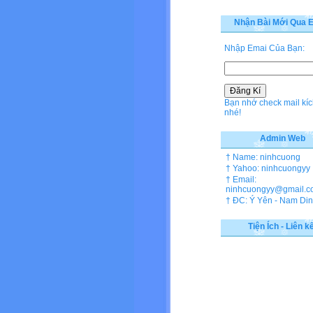
Nhận Bài Mới Qua E
Nhập Emai Của Bạn:
Bạn nhớ check mail kíc
nhé!
Admin Web
† Name: ninhcuong
† Yahoo: ninhcuongyy
† Email:
ninhcuongyy@gmail.c
† ĐC: Ý Yên - Nam Di
Tiện Ích - Liên k