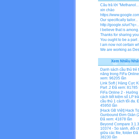
Câu trả lời "Methanol...
xin chào
https://www.google.com/
Our specifically tailor...
http://google.si/url?q=..
I believe that is among.
Thanks for sharing your
You ought to be a part .
I am now not certain wh
We are working as Dese
Xem Nhiều Nhấ
Danh sách cầu thủ trẻ 
năng trong FiFa Online
xem: 96205 lần
Link Soft ( Hàng Cực K
Part .2
Đã xem: 81785 
FiFa Online 2 - Hướng
cách tiết kiệm số LP tr
cầu thủ 1 cách tối đa.
Đ
45950 lần
[Hack GB Việt] Hack T
Gunbound Đơn Giản (2
Đã xem: 41878 lần
Beyond Compare 3.1.3
10374 - So sánh, đối c
giữa các file, folder
Đã 
38230 lần