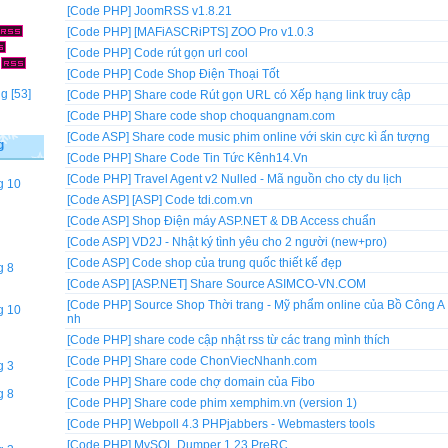
[Code PHP]
JoomRSS v1.8.21
[Code PHP]
[MAFiASCRiPTS] ZOO Pro v1.0.3
[Code PHP]
Code rút gọn url cool
]
[Code PHP]
Code Shop Điện Thoại Tốt
ng
[53]
[Code PHP]
Share code Rút gọn URL có Xếp hạng link truy cập
[Code PHP]
Share code shop choquangnam.com
[Code ASP]
Share code music phim online với skin cực kì ấn tượng
g
[Code PHP]
Share Code Tin Tức Kênh14.Vn
[Code PHP]
Travel Agent v2 Nulled - Mã nguồn cho cty du lịch
g 10
[Code ASP]
[ASP] Code tdi.com.vn
[Code ASP]
Shop Điện máy ASP.NET & DB Access chuẩn
[Code ASP]
VD2J - Nhật ký tình yêu cho 2 người (new+pro)
[Code ASP]
Code shop của trung quốc thiết kế đẹp
g 8
[Code ASP]
[ASP.NET] Share Source ASIMCO-VN.COM
[Code PHP]
Source Shop Thời trang - Mỹ phẩm online của Bồ Công A
g 10
nh
[Code PHP]
share code cập nhật rss từ các trang mình thích
[Code PHP]
Share code ChonViecNhanh.com
g 3
[Code PHP]
Share code chợ domain của Fibo
g 8
[Code PHP]
Share code phim xemphim.vn (version 1)
[Code PHP]
Webpoll 4.3 PHPjabbers - Webmasters tools
[Code PHP]
MySQL Dumper 1.23 PreRC