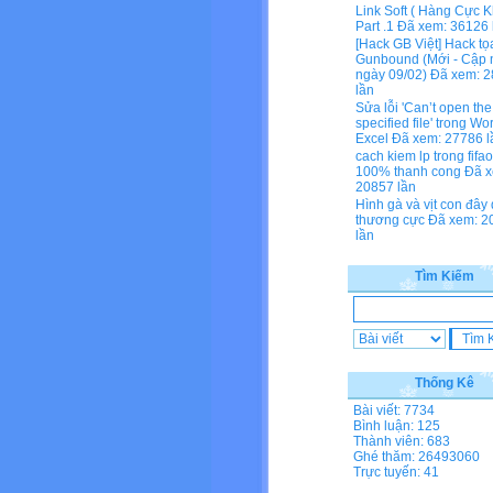
Link Soft ( Hàng Cực K
Part .1
Đã xem: 36126 
[Hack GB Việt] Hack tọ
Gunbound (Mới - Cập 
ngày 09/02)
Đã xem: 2
lần
Sửa lỗi 'Can’t open the
specified file' trong Wo
Excel
Đã xem: 27786 l
cach kiem lp trong fifa
100% thanh cong
Đã x
20857 lần
Hình gà và vịt con đây
thương cực
Đã xem: 2
lần
Tìm Kiếm
Thống Kê
Bài viết: 7734
Bình luận: 125
Thành viên: 683
Ghé thăm: 26493060
Trực tuyến: 41