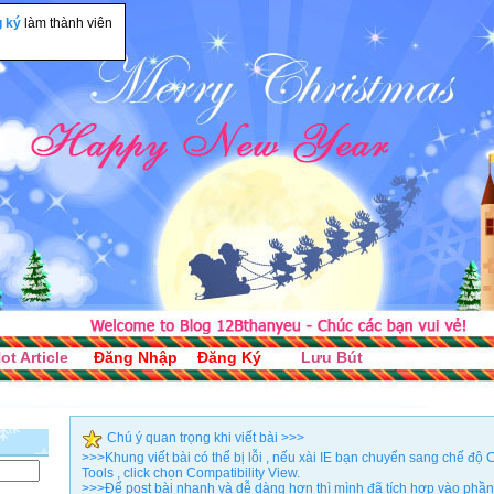
g ký
làm thành viên
ot Article
Đăng Nhập
Đăng Ký
Lưu Bút
Chú ý quan trọng khi viết bài >>>
>>>Khung viết bài có thể bị lỗi , nếu xài IE bạn chuyển sang chế đ
Tools , click chọn Compatibility View.
>>>Để post bài nhanh và dễ dàng hơn thì mình đã tích hợp vào phần 