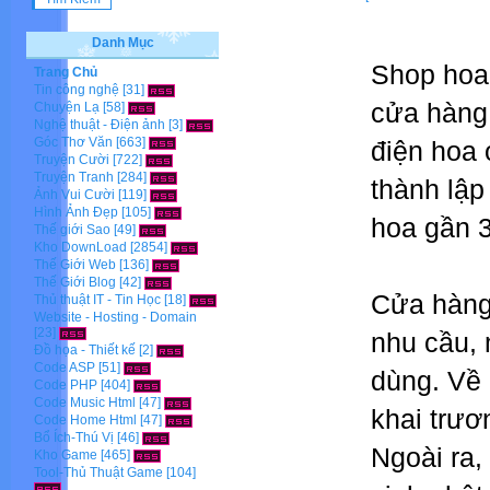
Danh Mục
Shop hoa
Trang Chủ
Tin công nghệ
[31]
cửa hàng 
Chuyện Lạ
[58]
Nghệ thuật - Điện ảnh
[3]
Góc Thơ Văn
[663]
điện hoa 
Truyện Cười
[722]
Truyện Tranh
[284]
thành lập
Ảnh Vui Cười
[119]
Hình Ảnh Đẹp
[105]
hoa gần 3
Thế giới Sao
[49]
Kho DownLoad
[2854]
Thế Giới Web
[136]
Thế Giới Blog
[42]
Cửa hàng
Thủ thuật IT - Tin Học
[18]
Website - Hosting - Domain
[23]
nhu cầu,
Đồ họa - Thiết kế
[2]
Code ASP
[51]
dùng. Về
Code PHP
[404]
Code Music Html
[47]
khai trươ
Code Home Html
[47]
Bổ Ích-Thú Vị
[46]
Ngoài ra
Kho Game
[465]
Tool-Thủ Thuật Game
[104]