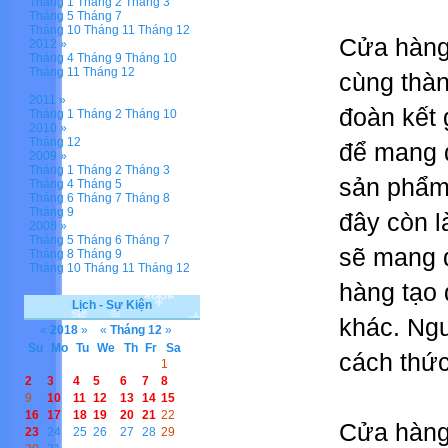
Tháng 1
Tháng 2
Tháng 3
Tháng 5
Tháng 7
Tháng 10
Tháng 11
Tháng 12
Cửa hàng
2012 »
Tháng 4
Tháng 9
Tháng 10
Tháng 11
Tháng 12
cùng thàn
2011 »
đoàn kết 
Tháng 1
Tháng 2
Tháng 10
2010 »
Tháng 12
để mang đ
2009 »
Tháng 1
Tháng 2
Tháng 3
sản phẩm 
Tháng 4
Tháng 5
Tháng 6
Tháng 7
Tháng 8
Tháng 9
đây còn l
2008 »
Tháng 5
Tháng 6
Tháng 7
sẽ mang 
Tháng 8
Tháng 9
Tháng 10
Tháng 11
Tháng 12
hàng tạo 
Lịch - Sự Kiện
khác. Ngư
«
2018
»
«
Tháng 12
»
Su
Mo
Tu
We
Th
Fr
Sa
cách thức
1
2
3
4
5
6
7
8
9
10
11
12
13
14
15
16
17
18
19
20
21
22
Cửa hàng 
23
24
25
26
27
28
29