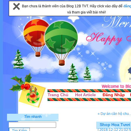
Bạn chưa là thành viên của Blog 12B TVT. Hãy click vào đây để
đăn
và tham gia viết bài nhé!
Trang Chủ
Hot Article
Đăng Nhập
« Dự án căn hộ chu..
Tìm nhanh
Shop Hoa Tươi
[ 2018-12-12 21:02:5