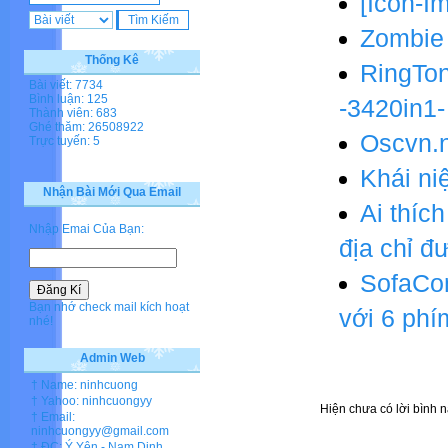
[Icon-I
Zombie 
Thống Kê
RingTo
Bài viết: 7734
Bình luận: 125
-3420in1-
Thành viên: 683
Ghé thăm: 26508922
Oscvn.
Trực tuyến: 5
Khái n
Nhận Bài Mới Qua Email
Ai thíc
Nhập Emai Của Bạn:
địa chỉ đ
SofaCon
Bạn nhớ check mail kích hoạt
với 6 ph
nhé!
Admin Web
† Name: ninhcuong
† Yahoo: ninhcuongyy
Hiện chưa có lời bình n
† Email:
ninhcuongyy@gmail.com
† ĐC: Ý Yên - Nam Dinh