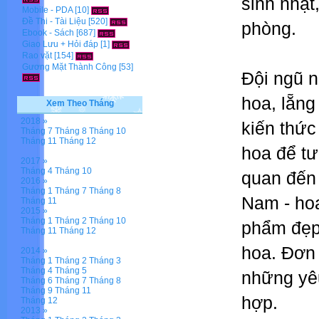
sinh nhật
Mobile - PDA
[10]
Đề Thi - Tài Liệu
[520]
phòng.
Ebook - Sách
[687]
Giao Lưu + Hỏi đáp
[1]
Rao vặt
[154]
Gương Mặt Thành Công
[53]
Đội ngũ n
hoa, lẵng
Xem Theo Tháng
2018 »
kiến thức
Tháng 7
Tháng 8
Tháng 10
Tháng 11
Tháng 12
hoa để tư
2017 »
Tháng 4
Tháng 10
quan đến
2016 »
Tháng 1
Tháng 7
Tháng 8
Nam - ho
Tháng 11
2015 »
Tháng 1
Tháng 2
Tháng 10
phẩm đẹp,
Tháng 11
Tháng 12
hoa. Đơn 
2014 »
Tháng 1
Tháng 2
Tháng 3
Tháng 4
Tháng 5
những yêu
Tháng 6
Tháng 7
Tháng 8
Tháng 9
Tháng 11
hợp.
Tháng 12
2013 »