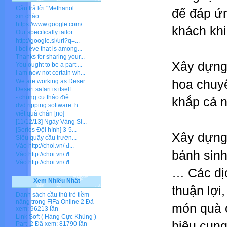
Câu trả lời "Methanol...
để đáp ứn
xin chào
https://www.google.com/...
khách khi
Our specifically tailor...
http://google.si/url?q=...
I believe that is among...
Thanks for sharing your...
Xây dựng,
You ought to be a part ...
I am now not certain wh...
hoa chuyê
We are working as Deser...
Desert safari is itself...
- chung cư thảo điề...
khắp cả 
dvd ripping software: h...
viết quá chán [no]
[11/12/13] Ngày Vàng Si...
[Series Đội hình] 3-5...
Xây dựng,
Siêu quậy cầu trườn...
Vào http://choi.vn/ đ...
bánh sinh
Vào http://choi.vn/ đ...
Vào http://choi.vn/ đ...
… Các dịc
Xem Nhiều Nhất
thuận lợi
Danh sách cầu thủ trẻ tiềm
năng trong FiFa Online 2
Đã
món quà 
xem: 96213 lần
Link Soft ( Hàng Cực Khủng )
hiệu cung
Part .2
Đã xem: 81790 lần