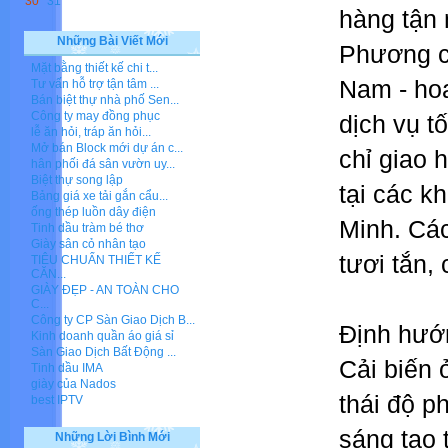
30
31
hàng tận 
Những Bài Viết Mới
Phương c
Mặt bằng thiết kế chi t...
Nam - ho
Tư vấn hỗ trợ tận tâm ...
Bán biệt thự nhà phố Sen...
Công ty may đồng phục
dịch vụ t
lễ ăn hỏi, tráp ăn hỏi...
Mở bán Block mới dự án c...
chỉ giao 
hân phối đá sân vườn uy...
Biệt thự song lập
tại các k
Bảng giá xe tải gắn cẩu...
ống thép luồn dây điện
Minh. Cá
Tinh dầu tràm bé thơ
Giày sân cỏ nhân tạo
tươi tắn,
TIÊU CHUẨN THIẾT KẾ
CĂN...
GIÀY ĐẸP - AN TOÀN CHO
C...
Công ty CP Sàn Giao Dịch B...
Định hướn
Kinh doanh quần áo giá sỉ
Sàn Giao Dịch Bất Động ...
Cải biến 
Tinh dầu IMA
giày của Nados
thái độ p
best IPTV
sáng tạo 
Những Lời Bình Mới