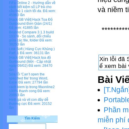
FiFa Online 2 - Hướng dẫn về
cách tiết kiệm số LP trả cho
và niềm t
cầu thủ 1 cách tối đa.
Đã xem:
45960 lần
[Hack GB Việt] Hack Tọa Độ
Gunbound Đơn Giản (24/1)
Đã xem: 41885 lần
*********
Beyond Compare 3.1.3 build
10374 - So sánh, đối chiếu
giữa các file, folder
Đã xem:
38250 lần
Link Soft ( Hàng Cực Khủng )
Part .1
Đã xem: 36131 lần
[Hack GB Việt] Hack tọa độ
Gunbound (Mới - Cập nhật
ngày 09/02)
Đã xem: 28470
lần
Sửa lỗi 'Can’t open the
Bài Vi
specified file' trong Word,
Excel
Đã xem: 27794 lần
cach kiem lp trong fifaonline2
[T.Ngắn
100% thanh cong
Đã xem:
20863 lần
Portable
Hình gà và vịt con đây dễ
thương cực
Đã xem: 20152
lần
Phần m
miễn phí 
Tìm Kiếm