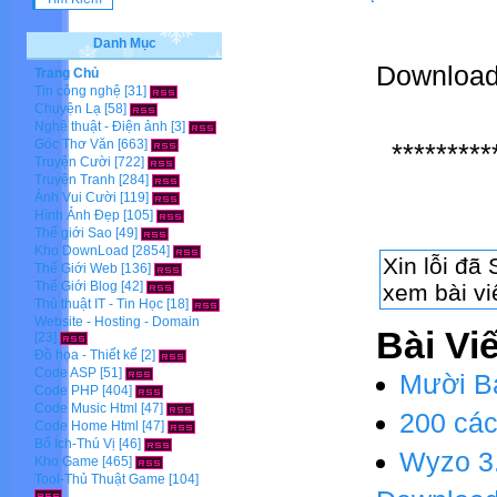
Danh Mục
Downloa
Trang Chủ
Tin công nghệ
[31]
Chuyện Lạ
[58]
Nghệ thuật - Điện ảnh
[3]
Góc Thơ Văn
[663]
*********
Truyện Cười
[722]
Truyện Tranh
[284]
Ảnh Vui Cười
[119]
Hình Ảnh Đẹp
[105]
Thế giới Sao
[49]
Kho DownLoad
[2854]
Thế Giới Web
[136]
Thế Giới Blog
[42]
Thủ thuật IT - Tin Học
[18]
Website - Hosting - Domain
Bài Vi
[23]
Đồ họa - Thiết kế
[2]
Code ASP
[51]
Mười B
Code PHP
[404]
Code Music Html
[47]
200 các
Code Home Html
[47]
Bổ Ích-Thú Vị
[46]
Wyzo 3.
Kho Game
[465]
Tool-Thủ Thuật Game
[104]