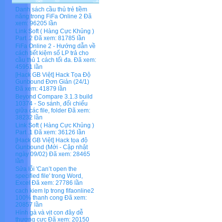
Danh sách cầu thủ trẻ tiềm
năng trong FiFa Online 2
Đã
xem: 96205 lần
Link Soft ( Hàng Cực Khủng )
Part .2
Đã xem: 81785 lần
FiFa Online 2 - Hướng dẫn về
cách tiết kiệm số LP trả cho
cầu thủ 1 cách tối đa.
Đã xem:
45951 lần
[Hack GB Việt] Hack Tọa Độ
Gunbound Đơn Giản (24/1)
Đã xem: 41879 lần
Beyond Compare 3.1.3 build
10374 - So sánh, đối chiếu
giữa các file, folder
Đã xem:
38232 lần
Link Soft ( Hàng Cực Khủng )
Part .1
Đã xem: 36126 lần
[Hack GB Việt] Hack tọa độ
Gunbound (Mới - Cập nhật
ngày 09/02)
Đã xem: 28465
lần
Sửa lỗi 'Can’t open the
specified file' trong Word,
Excel
Đã xem: 27786 lần
cach kiem lp trong fifaonline2
100% thanh cong
Đã xem:
20857 lần
Hình gà và vịt con đây dễ
thương cực
Đã xem: 20150