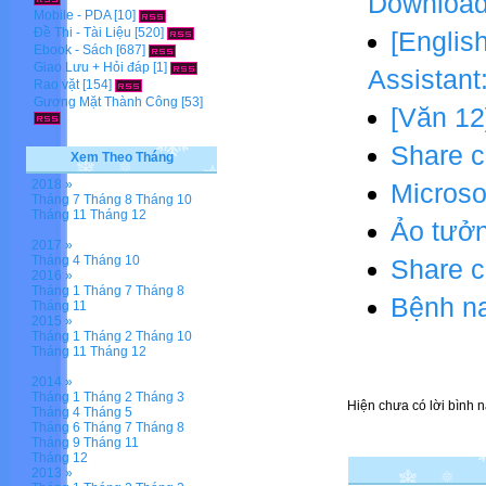
Download
Mobile - PDA
[10]
Đề Thi - Tài Liệu
[520]
[Englis
Ebook - Sách
[687]
Giao Lưu + Hỏi đáp
[1]
Assistant
Rao vặt
[154]
Gương Mặt Thành Công
[53]
[Văn 12
Share c
Xem Theo Tháng
2018 »
Microso
Tháng 7
Tháng 8
Tháng 10
Tháng 11
Tháng 12
Ảo tưởn
2017 »
Tháng 4
Tháng 10
Share 
2016 »
Tháng 1
Tháng 7
Tháng 8
Bệnh n
Tháng 11
2015 »
Tháng 1
Tháng 2
Tháng 10
Tháng 11
Tháng 12
2014 »
Tháng 1
Tháng 2
Tháng 3
Hiện chưa có lời bình n
Tháng 4
Tháng 5
Tháng 6
Tháng 7
Tháng 8
Tháng 9
Tháng 11
Tháng 12
2013 »