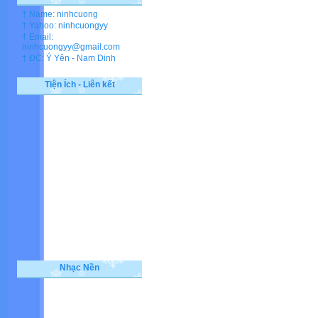
† Name: ninhcuong
† Yahoo: ninhcuongyy
† Email:
ninhcuongyy@gmail.com
† ĐC: Ý Yên - Nam Dinh
Tiện Ích - Liên kết
Nhạc Nền