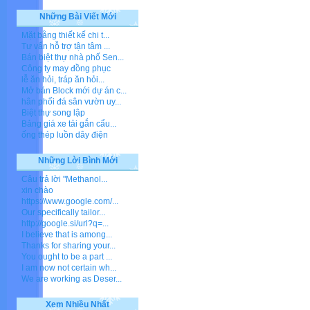
Những Bài Viết Mới
Mặt bằng thiết kế chi t...
Tư vấn hỗ trợ tận tâm ...
Bán biệt thự nhà phố Sen...
Công ty may đồng phục
lễ ăn hỏi, tráp ăn hỏi...
Mở bán Block mới dự án c...
hân phối đá sân vườn uy...
Biệt thự song lập
Bảng giá xe tải gắn cẩu...
ống thép luồn dây điện
Những Lời Bình Mới
Câu trả lời "Methanol...
xin chào
https://www.google.com/...
Our specifically tailor...
http://google.si/url?q=...
I believe that is among...
Thanks for sharing your...
You ought to be a part ...
I am now not certain wh...
We are working as Deser...
Xem Nhiều Nhất