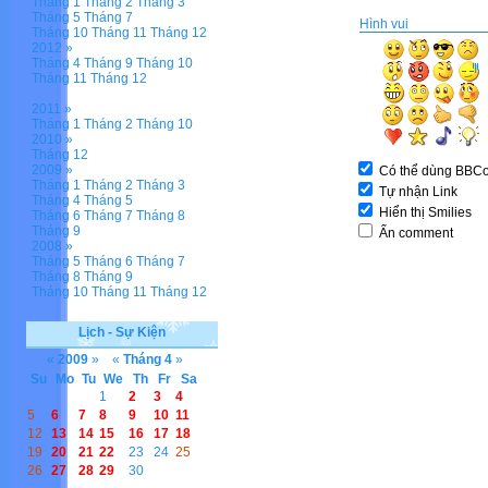
Tháng 1
Tháng 2
Tháng 3
Tháng 5
Tháng 7
Hình vui
Tháng 10
Tháng 11
Tháng 12
2012 »
Tháng 4
Tháng 9
Tháng 10
Tháng 11
Tháng 12
2011 »
Tháng 1
Tháng 2
Tháng 10
2010 »
Tháng 12
2009 »
Có thể dùng BBC
Tháng 1
Tháng 2
Tháng 3
Tự nhận Link
Tháng 4
Tháng 5
Hiển thị Smilies
Tháng 6
Tháng 7
Tháng 8
Tháng 9
Ẩn comment
2008 »
Tháng 5
Tháng 6
Tháng 7
Tháng 8
Tháng 9
Tháng 10
Tháng 11
Tháng 12
Lịch - Sự Kiện
«
2009
»
«
Tháng 4
»
Su
Mo
Tu
We
Th
Fr
Sa
1
2
3
4
5
6
7
8
9
10
11
12
13
14
15
16
17
18
19
20
21
22
23
24
25
26
27
28
29
30