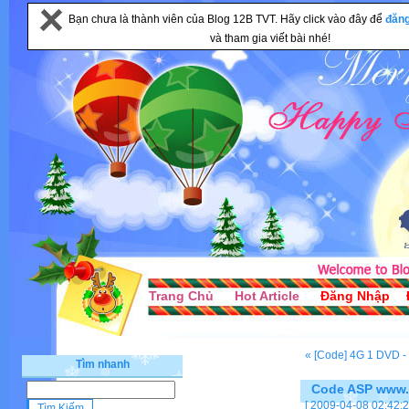
Bạn chưa là thành viên của Blog 12B TVT. Hãy click vào đây để
đăn
và tham gia viết bài nhé!
Trang Chủ
Hot Article
Đăng Nhập
« [Code] 4G 1 DVD - 4
Tìm nhanh
Code ASP www.
[ 2009-04-08 02:42:2