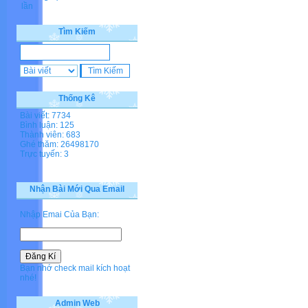
lần
Tìm Kiếm
Thống Kê
Bài viết: 7734
Bình luận: 125
Thành viên: 683
Ghé thăm: 26498170
Trực tuyến: 3
Nhận Bài Mới Qua Email
Nhập Emai Của Bạn:
Bạn nhớ check mail kích hoạt
nhé!
Admin Web