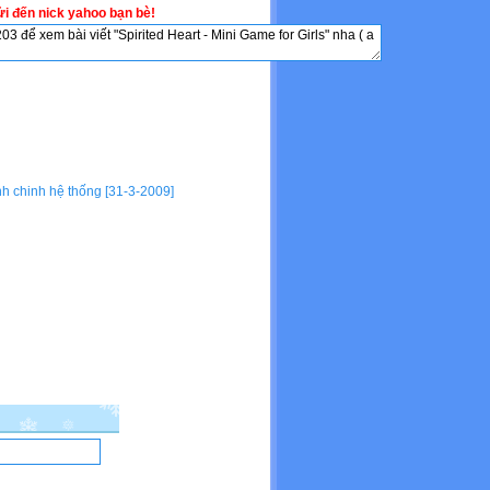
i đến nick yahoo bạn bè!
nh chinh hệ thống [31-3-2009]