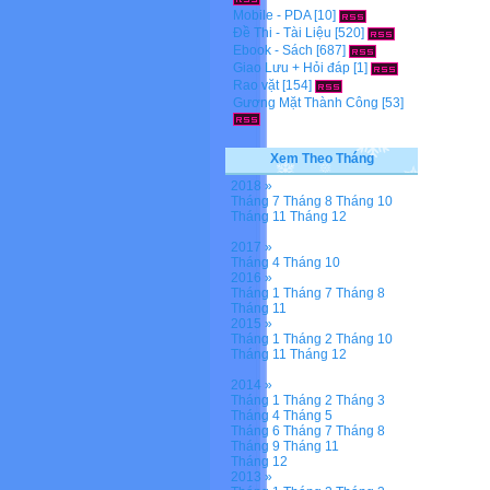
Mobile - PDA
[10]
Đề Thi - Tài Liệu
[520]
Ebook - Sách
[687]
Giao Lưu + Hỏi đáp
[1]
Rao vặt
[154]
Gương Mặt Thành Công
[53]
Xem Theo Tháng
2018 »
Tháng 7
Tháng 8
Tháng 10
Tháng 11
Tháng 12
2017 »
Tháng 4
Tháng 10
2016 »
Tháng 1
Tháng 7
Tháng 8
Tháng 11
2015 »
Tháng 1
Tháng 2
Tháng 10
Tháng 11
Tháng 12
2014 »
Tháng 1
Tháng 2
Tháng 3
Tháng 4
Tháng 5
Tháng 6
Tháng 7
Tháng 8
Tháng 9
Tháng 11
Tháng 12
2013 »