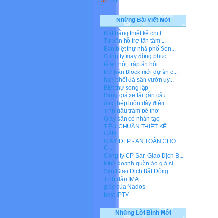
30
31
Những Bài Viết Mới
Mặt bằng thiết kế chi t...
Tư vấn hỗ trợ tận tâm ...
Bán biệt thự nhà phố Sen...
Công ty may đồng phục
lễ ăn hỏi, tráp ăn hỏi...
Mở bán Block mới dự án c...
hân phối đá sân vườn uy...
Biệt thự song lập
Bảng giá xe tải gắn cẩu...
ống thép luồn dây điện
Tinh dầu tràm bé thơ
Giày sân cỏ nhân tạo
TIÊU CHUẨN THIẾT KẾ
CĂN...
GIÀY ĐẸP - AN TOÀN CHO
C...
Công ty CP Sàn Giao Dịch B...
Kinh doanh quần áo giá sỉ
Sàn Giao Dịch Bất Động ...
Tinh dầu IMA
giày của Nados
best IPTV
Những Lời Bình Mới