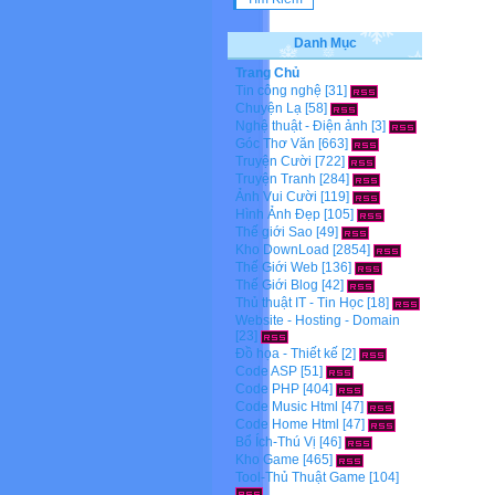
Danh Mục
Trang Chủ
Tin công nghệ
[31]
Chuyện Lạ
[58]
Nghệ thuật - Điện ảnh
[3]
Góc Thơ Văn
[663]
Truyện Cười
[722]
Truyện Tranh
[284]
Ảnh Vui Cười
[119]
Hình Ảnh Đẹp
[105]
Thế giới Sao
[49]
Kho DownLoad
[2854]
Thế Giới Web
[136]
Thế Giới Blog
[42]
Thủ thuật IT - Tin Học
[18]
Website - Hosting - Domain
[23]
Đồ họa - Thiết kế
[2]
Code ASP
[51]
Code PHP
[404]
Code Music Html
[47]
Code Home Html
[47]
Bổ Ích-Thú Vị
[46]
Kho Game
[465]
Tool-Thủ Thuật Game
[104]