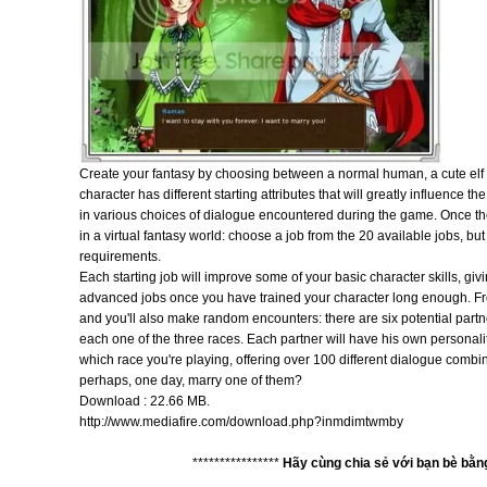
Create your fantasy by choosing between a normal human, a cute el
character has different starting attributes that will greatly influence 
in various choices of dialogue encountered during the game. Once the 
in a virtual fantasy world: choose a job from the 20 available jobs, b
requirements.
Each starting job will improve some of your basic character skills, giv
advanced jobs once you have trained your character long enough. Fro
and you'll also make random encounters: there are six potential partne
each one of the three races. Each partner will have his own personalit
which race you're playing, offering over 100 different dialogue combi
perhaps, one day, marry one of them?
Download : 22.66 MB.
http://www.mediafire.com/download.php?inmdimtwmby
****************
Hãy cùng chia sẻ với bạn bè bằ