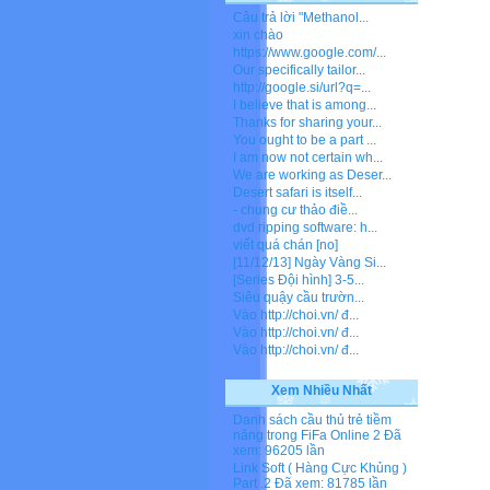
Câu trả lời "Methanol...
xin chào
https://www.google.com/...
Our specifically tailor...
http://google.si/url?q=...
I believe that is among...
Thanks for sharing your...
You ought to be a part ...
I am now not certain wh...
We are working as Deser...
Desert safari is itself...
- chung cư thảo điề...
dvd ripping software: h...
viết quá chán [no]
[11/12/13] Ngày Vàng Si...
[Series Đội hình] 3-5...
Siêu quậy cầu trườn...
Vào http://choi.vn/ đ...
Vào http://choi.vn/ đ...
Vào http://choi.vn/ đ...
Xem Nhiều Nhất
Danh sách cầu thủ trẻ tiềm
năng trong FiFa Online 2
Đã
xem: 96205 lần
Link Soft ( Hàng Cực Khủng )
Part .2
Đã xem: 81785 lần