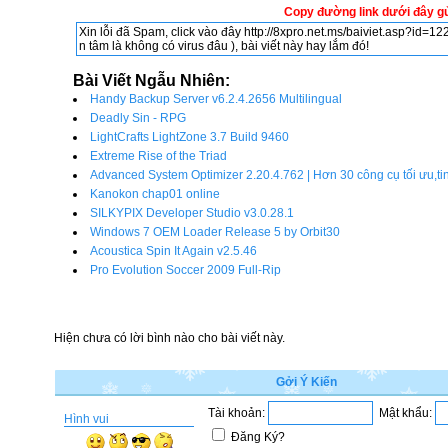
Copy đường link dưới đây gử
Bài Viết Ngẫu Nhiên:
Handy Backup Server v6.2.4.2656 Multilingual
Deadly Sin - RPG
LightCrafts LightZone 3.7 Build 9460
Extreme Rise of the Triad
Advanced System Optimizer 2.20.4.762 | Hơn 30 công cụ tối ưu,ti
Kanokon chap01 online
SILKYPIX Developer Studio v3.0.28.1
Windows 7 OEM Loader Release 5 by Orbit30
Acoustica Spin It Again v2.5.46
Pro Evolution Soccer 2009 Full-Rip
Hiện chưa có lời bình nào cho bài viết này.
Gởi Ý Kiến
Tài khoản:
Mật khẩu:
Hình vui
Đăng Ký?