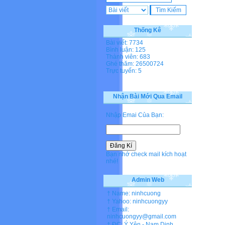
Thống Kê
Bài viết: 7734
Bình luận: 125
Thành viên: 683
Ghé thăm: 26500724
Trực tuyến: 5
Nhận Bài Mới Qua Email
Nhập Emai Của Bạn:
Bạn nhớ check mail kích hoạt
nhé!
Admin Web
† Name: ninhcuong
† Yahoo: ninhcuongyy
† Email:
ninhcuongyy@gmail.com
† ĐC: Ý Yên - Nam Dinh