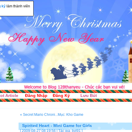
g ký
làm thành viên
ot Article
Đăng Nhập
Đăng Ký
Lưu Bút
« Secret Mario Chroni...
Mục: Kho Game
Spirited Heart - Mini Game for Girls
[ 2009-08-27 08:19:56 | Tác giả:
bvl91
]