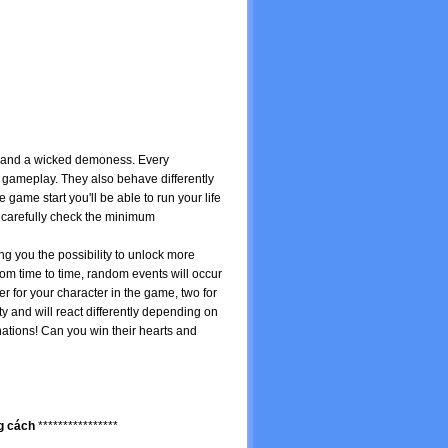
f and a wicked demoness. Every
the gameplay. They also behave differently
game start you'll be able to run your life
ut carefully check the minimum
ing you the possibility to unlock more
m time to time, random events will occur
r for your character in the game, two for
y and will react differently depending on
nations! Can you win their hearts and
ng cách
****************