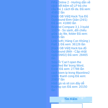
FiFa Online 2 - Hướng dẫn về
cách tiết kiệm số LP trả cho
cầu thủ 1 cách tối đa.
Đã xem:
45952 lần
[Hack GB Việt] Hack Tọa Độ
Gunbound Đơn Giản (24/1)
Đã xem: 41880 lần
Beyond Compare 3.1.3 build
10374 - So sánh, đối chiếu
giữa các file, folder
Đã xem:
38235 lần
Link Soft ( Hàng Cực Khủng )
Part .1
Đã xem: 36126 lần
[Hack GB Việt] Hack tọa độ
Gunbound (Mới - Cập nhật
ngày 09/02)
Đã xem: 28465
lần
Sửa lỗi 'Can’t open the
specified file' trong Word,
Excel
Đã xem: 27788 lần
cach kiem lp trong fifaonline2
100% thanh cong
Đã xem:
20857 lần
Hình gà và vịt con đây dễ
thương cực
Đã xem: 20150
lần
Tìm Kiếm